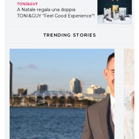
TONI&GUY
A Natale regala una doppia
TONI&GUY “Feel Good Experience”!
TONI&GUY
TRENDING STORIES
LABEL.M lancia la sua innovativa ed
eco-sostenibile linea di prodotti
professionali
DAVINES
Davines presenta cofanetti beauty
preziosi per un regalo adatto ad
ogni capello