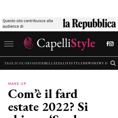
Questo sito contribuisce alla
Tagli
audience di
Vai al contenuto
Colori
Guide
TAGLI
COLORI
GUIDE
BELLEZZA
LIFESTYLE
NEWS
NEWS DALLE
Bellezza
MAKE UP
Com’è il fard
Lifestyle
estate 2022? Si
News