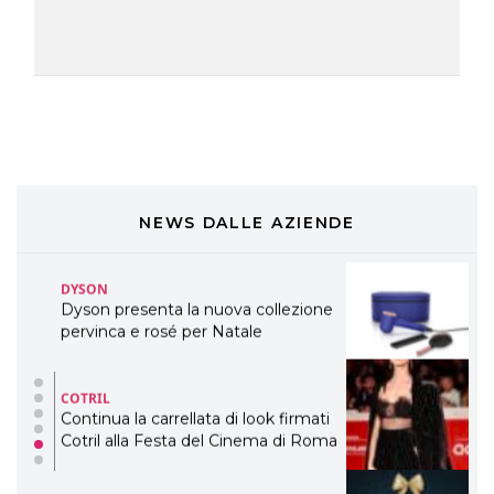
professionali
DAVINES
Davines presenta cofanetti beauty
preziosi per un regalo adatto ad
ogni capello
COSMOPROF WORLDWIDE BOLOGNA
Cosmprof Worldwide Bologna
presenta THE BEAUTY &
WELLNESS CONGRESS 2022: I
NEWS DALLE AZIENDE
TEMI
DYSON
Dyson presenta la nuova collezione
pervinca e rosé per Natale
COTRIL
Continua la carrellata di look firmati
Cotril alla Festa del Cinema di Roma