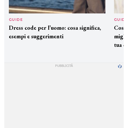
GUIDE
GUID
Dress code per l’uomo: cosa significa,
Cos'è
esempi e suggerimenti
miglio
tua c