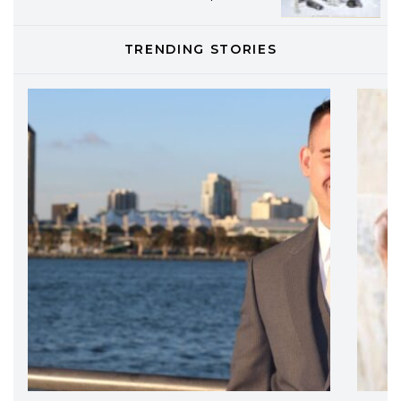
TONI&GUY
TRENDING STORIES
LABEL.M lancia la sua innovativa ed
eco-sostenibile linea di prodotti
professionali
DAVINES
Davines presenta cofanetti beauty
preziosi per un regalo adatto ad
ogni capello