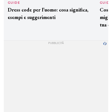
GUIDE
GUID
Dress code per l’uomo: cosa significa,
Cos'è
esempi e suggerimenti
miglio
tua c