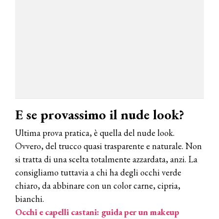
TEMI
DYSON
Dyson presenta la nuova collezione
pervinca e rosé per Natale
COTRIL
Continua la carrellata di look firmati
Cotril alla Festa del Cinema di Roma
E se provassimo il nude look?
TONI&GUY
Ultima prova pratica, è quella del nude look.
A Natale regala una doppia
TONI&GUY “Feel Good Experience”!
Ovvero, del trucco quasi trasparente e naturale. Non
si tratta di una scelta totalmente azzardata, anzi. La
TONI&GUY
consigliamo tuttavia a chi ha degli occhi verde
LABEL.M lancia la sua innovativa ed
chiaro, da abbinare con un color carne, cipria,
eco-sostenibile linea di prodotti
professionali
bianchi.
Occhi e capelli castani: guida per un makeup
DAVINES