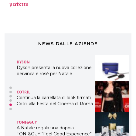
perfetto
Davines presenta cofanetti beauty
preziosi per un regalo adatto ad
ogni capello
COSMOPROF WORLDWIDE BOLOGNA
Cosmprof Worldwide Bologna
presenta THE BEAUTY &
WELLNESS CONGRESS 2022: I
NEWS DALLE AZIENDE
TEMI
DYSON
Dyson presenta la nuova collezione
pervinca e rosé per Natale
COTRIL
Continua la carrellata di look firmati
Cotril alla Festa del Cinema di Roma
TONI&GUY
A Natale regala una doppia
TONI&GUY “Feel Good Experience”!