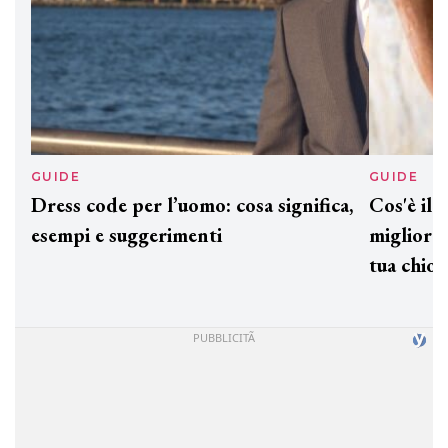
GUIDE
GUID
Dress code per l’uomo: cosa significa,
Cos'è
esempi e suggerimenti
miglio
tua c