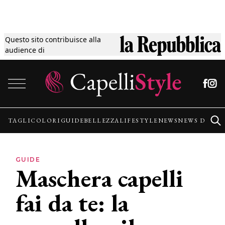
Questo sito contribuisce alla
Tagli
audience di
Vai al contenuto
Colori
Guide
TAGLI
COLORI
GUIDE
BELLEZZA
LIFESTYLE
NEWS
NEWS DALLE
Bellezza
GUIDE
Maschera capelli
Lifestyle
fai da te: la
News