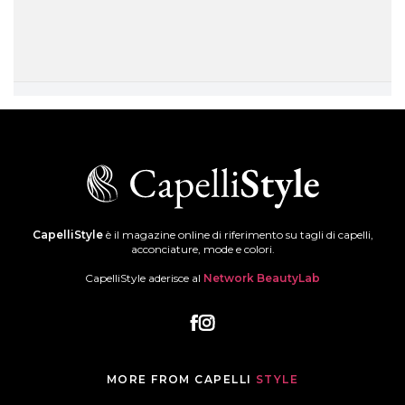
CapelliStyle
è il magazine online di riferimento su tagli di capelli,
acconciature, mode e colori.
CapelliStyle aderisce al
Network BeautyLab
MORE FROM CAPELLI
STYLE