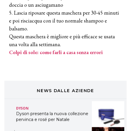
TONI&GUY “Feel Good Experience”!
doccia o un asciugamano
5. Lascia riposare questa maschera per 30-45 minuti
TONI&GUY
e poi risciacqua con il tuo normale shampoo e
LABEL.M lancia la sua innovativa ed
balsamo.
eco-sostenibile linea di prodotti
professionali
Questa maschera è migliore e più efficace se usata
una volta alla settimana.
DAVINES
Colpi di sole: come farli a casa senza errori
Davines presenta cofanetti beauty
preziosi per un regalo adatto ad
ogni capello
COSMOPROF WORLDWIDE BOLOGNA
Cosmprof Worldwide Bologna
presenta THE BEAUTY &
WELLNESS CONGRESS 2022: I
NEWS DALLE AZIENDE
TEMI
DYSON
Dyson presenta la nuova collezione
pervinca e rosé per Natale