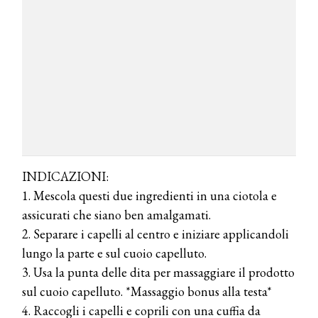
COSMOPROF WORLDWIDE BOLOGNA
Cosmprof Worldwide Bologna
presenta THE BEAUTY &
WELLNESS CONGRESS 2022: I
TEMI
DYSON
Dyson presenta la nuova collezione
INDICAZIONI:
pervinca e rosé per Natale
1. Mescola questi due ingredienti in una ciotola e
assicurati che siano ben amalgamati.
COTRIL
2. Separare i capelli al centro e iniziare applicandoli
Continua la carrellata di look firmati
lungo la parte e sul cuoio capelluto.
Cotril alla Festa del Cinema di Roma
3. Usa la punta delle dita per massaggiare il prodotto
sul cuoio capelluto. *Massaggio bonus alla testa*
TONI&GUY
4. Raccogli i capelli e coprili con una cuffia da
A Natale regala una doppia