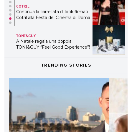
COTRIL
Continua la carrellata di look firmati
Cotril alla Festa del Cinema di Roma
TONI&GUY
A Natale regala una doppia
TONI&GUY “Feel Good Experience”!
TONI&GUY
TRENDING STORIES
LABEL.M lancia la sua innovativa ed
eco-sostenibile linea di prodotti
professionali
DAVINES
Davines presenta cofanetti beauty
preziosi per un regalo adatto ad
ogni capello