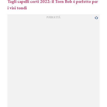
Tagli capelli corti 2022: il Torn Bob è perfetto per
i visi tondi
COSMOPROF WORLDWIDE BOLOGNA
Cosmprof Worldwide Bologna
presenta THE BEAUTY &
WELLNESS CONGRESS 2022: I
TEMI
DYSON
Dyson presenta la nuova collezione
pervinca e rosé per Natale
COTRIL
Continua la carrellata di look firmati