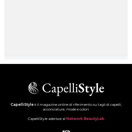
CapelliStyle
è il magazine online di riferimento su tagli di capelli,
acconciature, mode e colori.
CapelliStyle aderisce al
Network BeautyLab