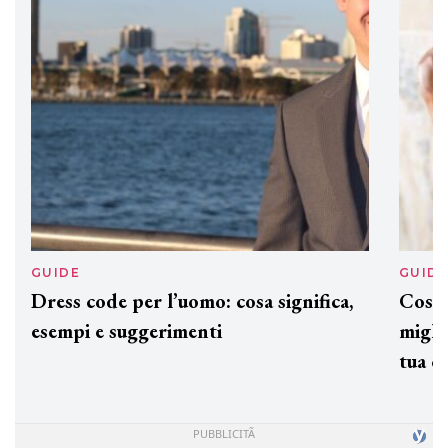
ogni capello
GUIDE
GUID
Dress code per l’uomo: cosa significa,
Cos'è
esempi e suggerimenti
miglio
tua c