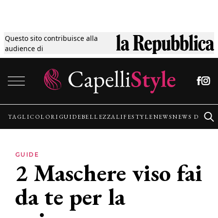
Questo sito contribuisce alla
Tagli
audience di
Vai al contenuto
Colori
Guide
TAGLI
COLORI
GUIDE
BELLEZZA
LIFESTYLE
NEWS
NEWS DALLE
Bellezza
GUIDE
2 Maschere viso fai
Lifestyle
da te per la
News