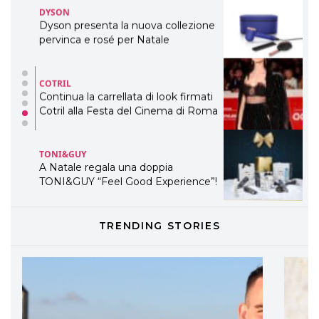
DYSON
Dyson presenta la nuova collezione
pervinca e rosé per Natale
COTRIL
Continua la carrellata di look firmati
Cotril alla Festa del Cinema di Roma
TONI&GUY
A Natale regala una doppia
TONI&GUY “Feel Good Experience”!
TONI&GUY
TRENDING STORIES
LABEL.M lancia la sua innovativa ed
eco-sostenibile linea di prodotti
professionali
DAVINES
Davines presenta cofanetti beauty
preziosi per un regalo adatto ad