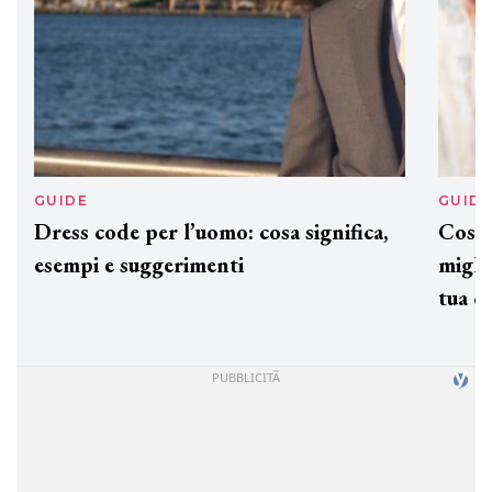
GUIDE
GUID
Dress code per l’uomo: cosa significa,
Cos'è
esempi e suggerimenti
miglio
tua c