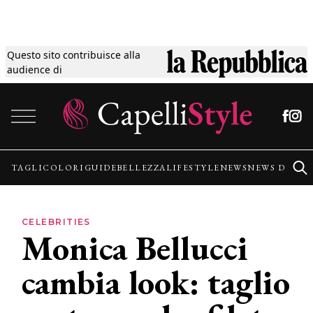
Questo sito contribuisce alla
Tagli
audience di
Vai al contenuto
Colori
Guide
TAGLI
COLORI
GUIDE
BELLEZZA
LIFESTYLE
NEWS
NEWS DALLE
Bellezza
CELEBRITIES
Monica Bellucci
Lifestyle
cambia look: taglio
News