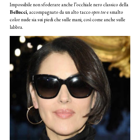
Impossibile non sfoderare anche l’occhiale nero classico della
Bellucci
, accompagnato da un alto tacco
open toe
e smalto
color nude sia sui piedi che sulle mani; così come anche sulle
labbra.
COSMOPROF WORLDWIDE BOLOGNA
Cosmprof Worldwide Bologna
presenta THE BEAUTY &
WELLNESS CONGRESS 2022: I
TEMI
DYSON
Dyson presenta la nuova collezione
pervinca e rosé per Natale
COTRIL
Continua la carrellata di look firmati
Cotril alla Festa del Cinema di Roma
TONI&GUY
A Natale regala una doppia