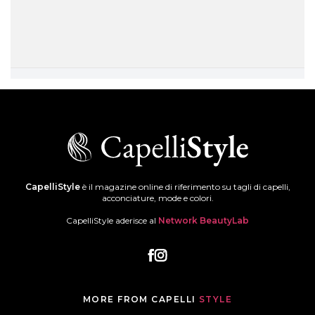
CapelliStyle
è il magazine online di riferimento su tagli di capelli,
acconciature, mode e colori.
CapelliStyle aderisce al
Network BeautyLab
MORE FROM CAPELLI
STYLE