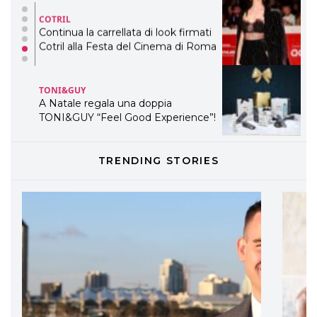
COTRIL
Continua la carrellata di look firmati
Cotril alla Festa del Cinema di Roma
TONI&GUY
A Natale regala una doppia
TONI&GUY “Feel Good Experience”!
TONI&GUY
TRENDING STORIES
LABEL.M lancia la sua innovativa ed
eco-sostenibile linea di prodotti
professionali
DAVINES
Davines presenta cofanetti beauty
preziosi per un regalo adatto ad
ogni capello