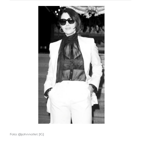
Foto: @johnnollet [IG]