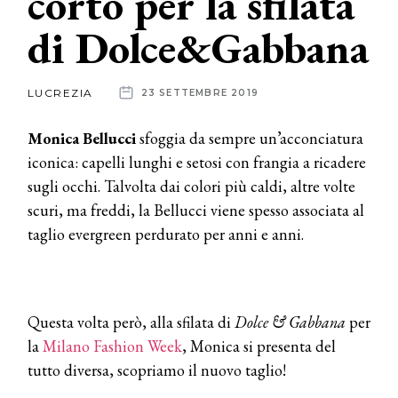
corto per la sfilata
di Dolce&Gabbana
News
dalle
LUCREZIA
23 SETTEMBRE 2019
aziende
Monica Bellucci
sfoggia da sempre un’acconciatura
iconica: capelli lunghi e setosi con frangia a ricadere
sugli occhi. Talvolta dai colori più caldi, altre volte
scuri, ma freddi, la Bellucci viene spesso associata al
taglio evergreen perdurato per anni e anni.
Questa volta però, alla sfilata di
Dolce & Gabbana
per
la
Milano Fashion Week
, Monica si presenta del
tutto diversa, scopriamo il nuovo taglio!