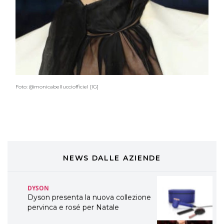
TONI&GUY “Feel Good Experience”!
TONI&GUY
LABEL.M lancia la sua innovativa ed
eco-sostenibile linea di prodotti
professionali
DAVINES
Foto: @monicabellucciofficiel [IG]
Davines presenta cofanetti beauty
preziosi per un regalo adatto ad
ogni capello
COSMOPROF WORLDWIDE BOLOGNA
Cosmprof Worldwide Bologna
presenta THE BEAUTY &
WELLNESS CONGRESS 2022: I
NEWS DALLE AZIENDE
TEMI
DYSON
Dyson presenta la nuova collezione
pervinca e rosé per Natale