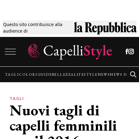
Questo sito contribuisce alla
Tagli
audience di
Vai al contenuto
Colori
Guide
TAGLI
COLORI
GUIDE
BELLEZZA
LIFESTYLE
NEWS
NEWS DALLE
Bellezza
TAGLI
Nuovi tagli di
Lifestyle
capelli femminili
News