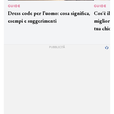
GUIDE
GUID
Dress code per l’uomo: cosa significa,
Cos'è
esempi e suggerimenti
miglio
tua c