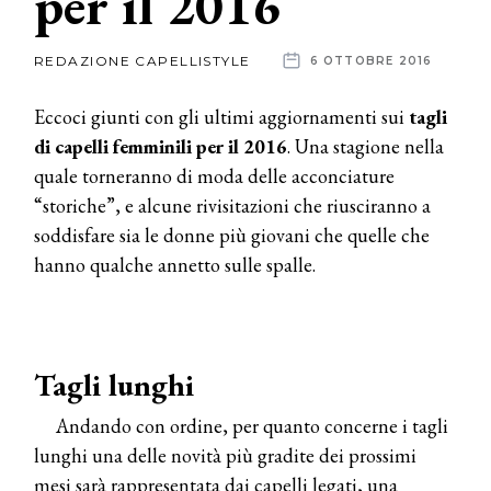
per il 2016
News
REDAZIONE CAPELLISTYLE
6 OTTOBRE 2016
dalle
Eccoci giunti con gli ultimi aggiornamenti sui
tagli
aziende
di capelli femminili per il 2016
. Una stagione nella
quale torneranno di moda delle acconciature
“storiche”, e alcune rivisitazioni che riusciranno a
soddisfare sia le donne più giovani che quelle che
hanno qualche annetto sulle spalle.
Tagli lunghi
Andando con ordine, per quanto concerne i tagli
lunghi una delle novità più gradite dei prossimi
mesi sarà rappresentata dai capelli legati, una