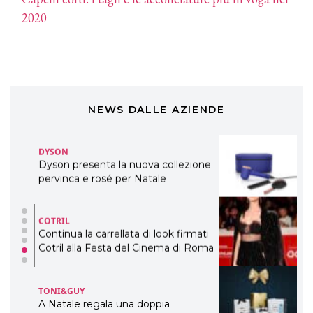
Davines presenta cofanetti beauty
2020
preziosi per un regalo adatto ad
ogni capello
COSMOPROF WORLDWIDE BOLOGNA
Cosmprof Worldwide Bologna
presenta THE BEAUTY &
WELLNESS CONGRESS 2022: I
TEMI
NEWS DALLE AZIENDE
DYSON
Dyson presenta la nuova collezione
pervinca e rosé per Natale
COTRIL
Continua la carrellata di look firmati
Cotril alla Festa del Cinema di Roma
TONI&GUY
A Natale regala una doppia
TONI&GUY “Feel Good Experience”!