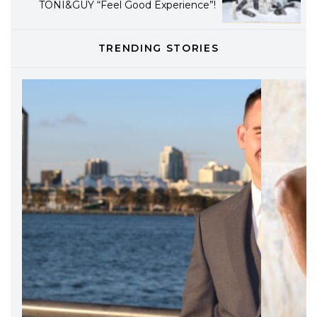
TONI&GUY
LABEL.M lancia la sua innovativa ed
TRENDING STORIES
eco-sostenibile linea di prodotti
professionali
DAVINES
Davines presenta cofanetti beauty
preziosi per un regalo adatto ad
ogni capello