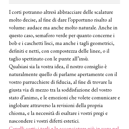
TEMI
I corti potranno altresì abbracciare delle scalature
DYSON
Dyson presenta la nuova collezione
molto decise, al fine di dare l’opportuno risalto al
pervinca e rosé per Natale
volume: audace ma anche molto naturale. Anche in
questo caso, semaforo verde per quanto concerne i
bob e i caschetti lisci, ma anche i tagli geometrici,
COTRIL
Continua la carrellata di look firmati
definiti e netti, con compostezza delle linee, o il
Cotril alla Festa del Cinema di Roma
taglio spettinato con le punte all’insù.
Qualsiasi sia la vostra idea, il nostro consiglio è
TONI&GUY
naturalmente quello di parlarne apertamente con il
A Natale regala una doppia
vostro parrucchiere di fiducia, al fine di trovare la
TONI&GUY “Feel Good Experience”!
giusta via di mezzo tra la soddisfazione del vostro
TONI&GUY
stato d’animo, e le emozioni che volete comunicare e
LABEL.M lancia la sua innovativa ed
inglobare attraverso la revisioni della propria
eco-sostenibile linea di prodotti
chioma, e la necessità di esaltare i vostri pregi e
professionali
nascondere i vostri difetti estetici.
DAVINES
Capelli corti: i tagli e le acconciature più in voga nel