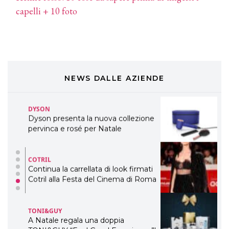
DAVINES
capelli + 10 foto
Davines presenta cofanetti beauty
preziosi per un regalo adatto ad
ogni capello
COSMOPROF WORLDWIDE BOLOGNA
Cosmprof Worldwide Bologna
presenta THE BEAUTY &
WELLNESS CONGRESS 2022: I
NEWS DALLE AZIENDE
TEMI
DYSON
Dyson presenta la nuova collezione
pervinca e rosé per Natale
COTRIL
Continua la carrellata di look firmati
Cotril alla Festa del Cinema di Roma
TONI&GUY
A Natale regala una doppia