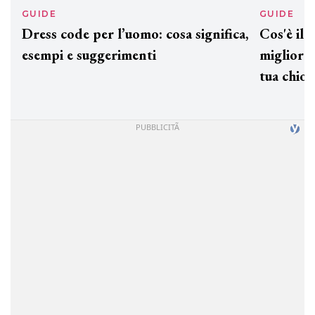
GUIDE
GUID
Dress code per l’uomo: cosa significa,
Cos'è
esempi e suggerimenti
miglio
tua c