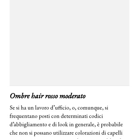
Ombre hair rosso moderato
Se si ha un lavoro d’ufficio, o, comunque, si
frequentano posti con determinati codici
COSMOPROF WORLDWIDE BOLOGNA
d’abbigliamento e di look in generale, è probabile
Cosmprof Worldwide Bologna
che non si possano utilizzare colorazioni di capelli
presenta THE BEAUTY &