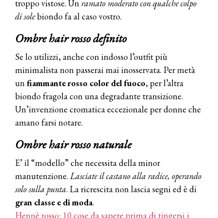
troppo vistose. Un
ramato moderato con qualche
colpo
WELLNESS CONGRESS 2022: I
TEMI
di sole
biondo fa al caso vostro.
DYSON
Ombre hair rosso definito
Dyson presenta la nuova collezione
pervinca e rosé per Natale
Se lo utilizzi, anche con indosso l’outfit più
minimalista non passerai mai inosservata. Per metà
COTRIL
un
fiammante rosso color del fuoco
, per l’altra
Continua la carrellata di look firmati
biondo fragola con una degradante transizione.
Cotril alla Festa del Cinema di Roma
Un’invenzione cromatica eccezionale per donne che
amano farsi notare.
TONI&GUY
A Natale regala una doppia
Ombre hair rosso naturale
TONI&GUY “Feel Good Experience”!
E’ il “modello” che necessita della minor
TONI&GUY
manutenzione.
Lasciate il castano alla radice, operando
LABEL.M lancia la sua innovativa ed
solo sulla punta
. La ricrescita non lascia segni ed è di
eco-sostenibile linea di prodotti
professionali
gran classe e di moda
.
Hennè rosso: 10 cose da sapere prima di tingersi i