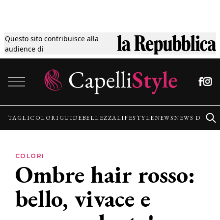
Questo sito contribuisce alla
Tagli
audience di
Vai al contenuto
Colori
Guide
TAGLI
COLORI
GUIDE
BELLEZZA
LIFESTYLE
NEWS
NEWS DALLE
Bellezza
COLORI
Ombre hair rosso:
Lifestyle
bello, vivace e
News