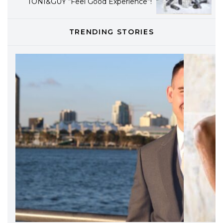
TONI&GUY “Feel Good Experience”!
TONI&GUY
TRENDING STORIES
LABEL.M lancia la sua innovativa ed
eco-sostenibile linea di prodotti
professionali
DAVINES
Davines presenta cofanetti beauty
preziosi per un regalo adatto ad
ogni capello