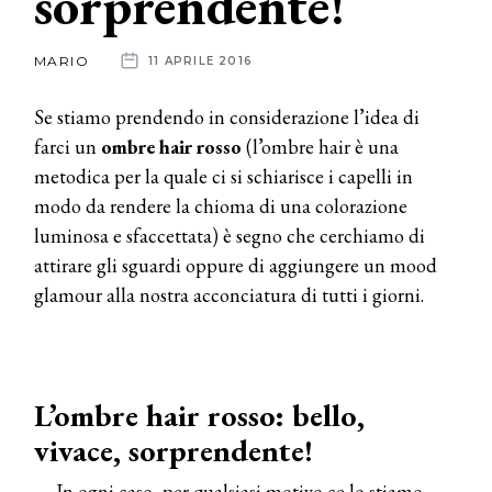
sorprendente!
News
MARIO
11 APRILE 2016
dalle
Se stiamo prendendo in considerazione l’idea di
aziende
farci un
ombre hair
rosso
(l’ombre hair è una
metodica per la quale ci si schiarisce i capelli in
modo da rendere la chioma di una colorazione
luminosa e sfaccettata) è segno che cerchiamo di
attirare gli sguardi oppure di aggiungere un mood
glamour alla nostra acconciatura di tutti i giorni.
L’ombre hair rosso: bello,
vivace, sorprendente!
In ogni caso, per qualsiasi motivo ce lo stiamo