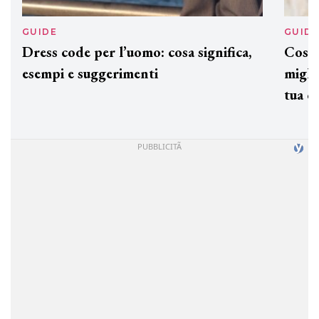
GUIDE
GUID
Dress code per l’uomo: cosa significa,
Cos'è
esempi e suggerimenti
miglio
tua c