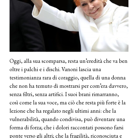
presenta THE BEAUTY &
WELLNESS CONGRESS 2022: I
TEMI
DYSON
Dyson presenta la nuova collezione
pervinca e rosé per Natale
COTRIL
Oggi, alla sua scomparsa, resta un’eredità che va ben
Continua la carrellata di look firmati
oltre i palchi e i dischi. Vanoni lascia una
Cotril alla Festa del Cinema di Roma
testimonianza rara di coraggio, quella di una donna
che non ha temuto di mostrarsi per com’era davvero,
TONI&GUY
senza filtri, senza artifici. I suoi brani rimarranno,
A Natale regala una doppia
TONI&GUY “Feel Good Experience”!
così come la sua voce, ma ciò che resta più forte è la
lezione che ha regalato negli ultimi anni: che la
TONI&GUY
vulnerabilità, quando condivisa, può diventare una
LABEL.M lancia la sua innovativa ed
forma di forza; che i dolori raccontati possono farsi
eco-sostenibile linea di prodotti
professionali
ponte verso gli altri; che la fragilità, riconosciuta e