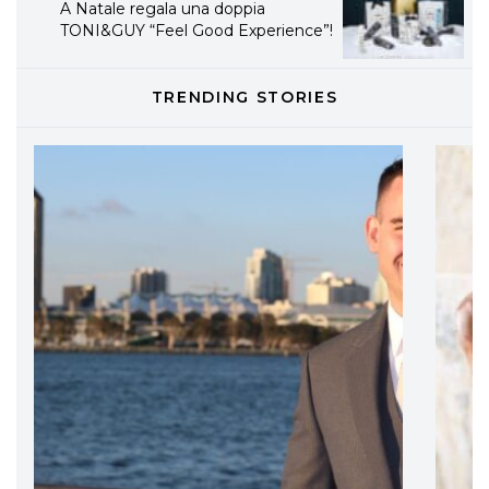
A Natale regala una doppia
TONI&GUY “Feel Good Experience”!
TONI&GUY
TRENDING STORIES
LABEL.M lancia la sua innovativa ed
eco-sostenibile linea di prodotti
professionali
DAVINES
Davines presenta cofanetti beauty
preziosi per un regalo adatto ad
ogni capello