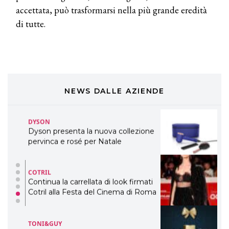
accettata, può trasformarsi nella più grande eredità
DAVINES
di tutte.
Davines presenta cofanetti beauty
preziosi per un regalo adatto ad
ogni capello
COSMOPROF WORLDWIDE BOLOGNA
Cosmprof Worldwide Bologna
presenta THE BEAUTY &
WELLNESS CONGRESS 2022: I
NEWS DALLE AZIENDE
TEMI
DYSON
Dyson presenta la nuova collezione
pervinca e rosé per Natale
COTRIL
Continua la carrellata di look firmati
Cotril alla Festa del Cinema di Roma
TONI&GUY