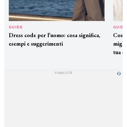
GUIDE
GUID
Dress code per l’uomo: cosa significa,
Cos'è
esempi e suggerimenti
miglio
tua c