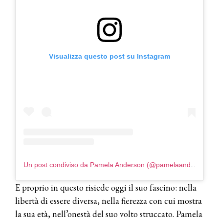
COSMOPROF WORLDWIDE BOLOGNA
Cosmprof Worldwide Bologna
presenta THE BEAUTY &
WELLNESS CONGRESS 2022: I
TEMI
Visualizza questo post su Instagram
DYSON
Dyson presenta la nuova collezione
pervinca e rosé per Natale
COTRIL
Continua la carrellata di look firmati
Cotril alla Festa del Cinema di Roma
Un post condiviso da Pamela Anderson (@pamelaanderson)
TONI&GUY
A Natale regala una doppia
TONI&GUY “Feel Good Experience”!
E proprio in questo risiede oggi il suo fascino: nella
libertà di essere diversa, nella fierezza con cui mostra
TONI&GUY
la sua età, nell’onestà del suo volto struccato. Pamela
LABEL.M lancia la sua innovativa ed