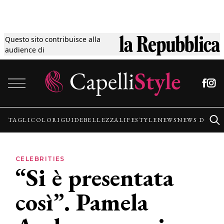
Questo sito contribuisce alla
Tagli
audience di
Vai al contenuto
Colori
Guide
TAGLI
COLORI
GUIDE
BELLEZZA
LIFESTYLE
NEWS
NEWS DALLE
Bellezza
CELEBRITIES
“Si è presentata
Lifestyle
così”. Pamela
News