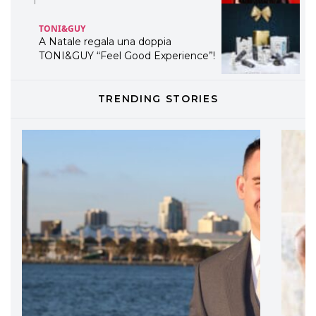
TONI&GUY
A Natale regala una doppia
TONI&GUY “Feel Good Experience”!
TONI&GUY
TRENDING STORIES
LABEL.M lancia la sua innovativa ed
eco-sostenibile linea di prodotti
professionali
DAVINES
Davines presenta cofanetti beauty
preziosi per un regalo adatto ad
ogni capello