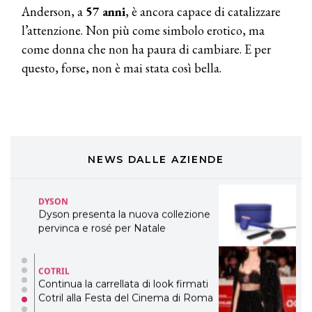
Anderson, a
57 anni
, è ancora capace di catalizzare
eco-sostenibile linea di prodotti
professionali
l’attenzione. Non più come simbolo erotico, ma
come donna che non ha paura di cambiare. E per
DAVINES
questo, forse, non è mai stata così bella.
Davines presenta cofanetti beauty
preziosi per un regalo adatto ad
ogni capello
COSMOPROF WORLDWIDE BOLOGNA
Cosmprof Worldwide Bologna
presenta THE BEAUTY &
WELLNESS CONGRESS 2022: I
NEWS DALLE AZIENDE
TEMI
DYSON
Dyson presenta la nuova collezione
pervinca e rosé per Natale
COTRIL
Continua la carrellata di look firmati
Cotril alla Festa del Cinema di Roma