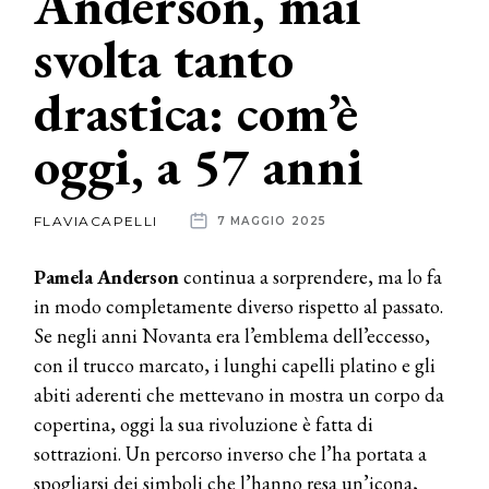
Anderson, mai
svolta tanto
News
drastica: com’è
dalle
aziende
oggi, a 57 anni
FLAVIACAPELLI
7 MAGGIO 2025
Pamela Anderson
continua a sorprendere, ma lo fa
in modo completamente diverso rispetto al passato.
Se negli anni Novanta era l’emblema dell’eccesso,
con il trucco marcato, i lunghi capelli platino e gli
abiti aderenti che mettevano in mostra un corpo da
copertina, oggi la sua rivoluzione è fatta di
sottrazioni. Un percorso inverso che l’ha portata a
spogliarsi dei simboli che l’hanno resa un’icona,