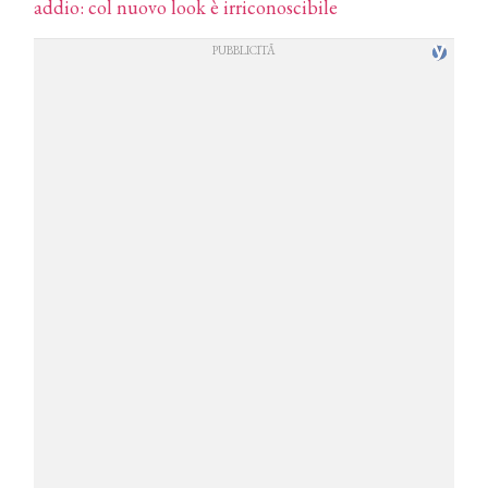
addio: col nuovo look è irriconoscibile