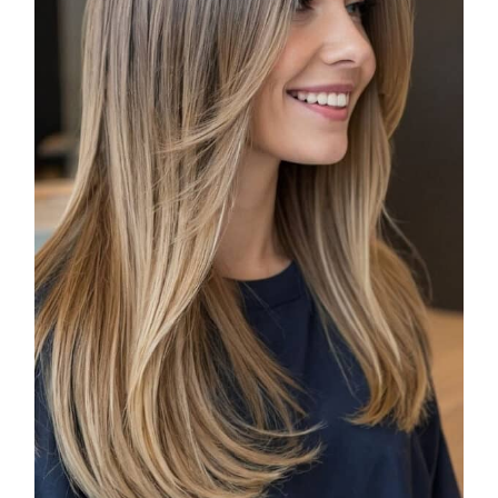
COSMOPROF WORLDWIDE BOLOGNA
Cosmprof Worldwide Bologna
presenta THE BEAUTY &
WELLNESS CONGRESS 2022: I
TEMI
DYSON
Dyson presenta la nuova collezione
pervinca e rosé per Natale
COTRIL
Continua la carrellata di look firmati
Cotril alla Festa del Cinema di Roma
TONI&GUY
A Natale regala una doppia
TONI&GUY “Feel Good Experience”!
TONI&GUY
LABEL.M lancia la sua innovativa ed