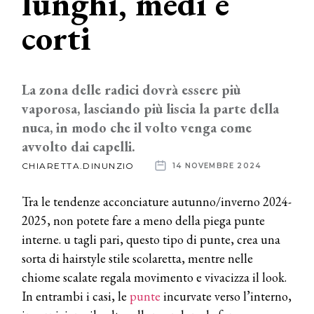
lunghi, medi e
corti
News
dalle
aziende
La zona delle radici dovrà essere più
vaporosa, lasciando più liscia la parte della
nuca, in modo che il volto venga come
avvolto dai capelli.
CHIARETTA.DINUNZIO
14 NOVEMBRE 2024
Tra le tendenze acconciature autunno/inverno 2024-
2025, non potete fare a meno della piega punte
interne. u tagli pari, questo tipo di punte, crea una
sorta di hairstyle stile scolaretta, mentre nelle
chiome scalate regala movimento e vivacizza il look.
In entrambi i casi, le
punte
incurvate verso l’interno,