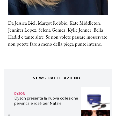
eco-sostenibile linea di prodotti
professionali
DAVINES
Da Jessica Biel, Margot Robbie, Kate Middleton,
Davines presenta cofanetti beauty
preziosi per un regalo adatto ad
Jennifer Lopez, Selena Gomez, Kylie Jenner, Bella
ogni capello
Hadid e tante altre. Se non volete passare inosservate
COSMOPROF WORLDWIDE BOLOGNA
non potete fare a meno della piega punte interne.
Cosmprof Worldwide Bologna
presenta THE BEAUTY &
WELLNESS CONGRESS 2022: I
TEMI
DYSON
Dyson presenta la nuova collezione
NEWS DALLE AZIENDE
pervinca e rosé per Natale
COTRIL
Continua la carrellata di look firmati
Cotril alla Festa del Cinema di Roma