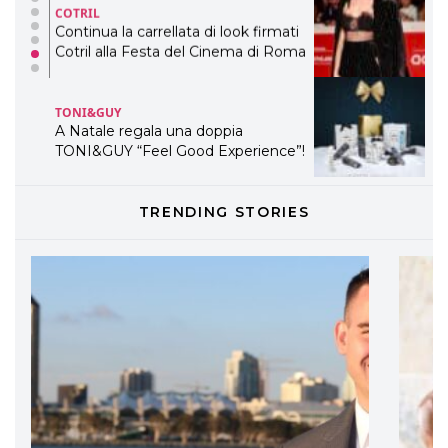
TONI&GUY
A Natale regala una doppia
TONI&GUY “Feel Good Experience”!
TONI&GUY
LABEL.M lancia la sua innovativa ed
eco-sostenibile linea di prodotti
professionali
TRENDING STORIES
DAVINES
Davines presenta cofanetti beauty
preziosi per un regalo adatto ad
ogni capello