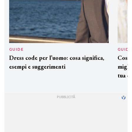
GUIDE
GUID
Dress code per l’uomo: cosa significa,
Cos'è
esempi e suggerimenti
miglio
tua c