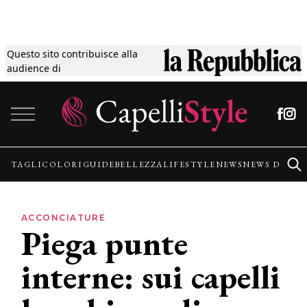
Questo sito contribuisce alla
Tagli
audience di
Vai al contenuto
Colori
Guide
TAGLI
COLORI
GUIDE
BELLEZZA
LIFESTYLE
NEWS
NEWS DALLE
Bellezza
ACCONCIATURE
Piega punte
Lifestyle
interne: sui capelli
News