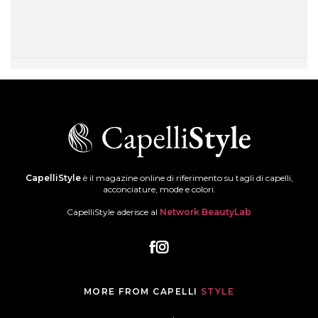
CapelliStyle
è il magazine online di riferimento su tagli di capelli,
acconciature, mode e colori.
CapelliStyle aderisce al
Network BeautyLab
MORE FROM CAPELLI
STYLE