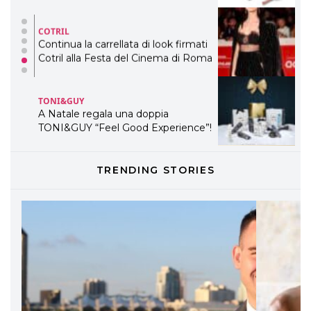
COTRIL
Continua la carrellata di look firmati
Cotril alla Festa del Cinema di Roma
TONI&GUY
A Natale regala una doppia
TONI&GUY “Feel Good Experience”!
TONI&GUY
TRENDING STORIES
LABEL.M lancia la sua innovativa ed
eco-sostenibile linea di prodotti
professionali
DAVINES
Davines presenta cofanetti beauty
preziosi per un regalo adatto ad
ogni capello