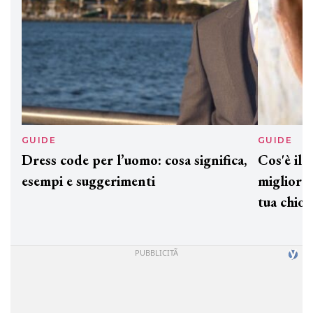
GUIDE
GUID
Dress code per l’uomo: cosa significa,
Cos'è
esempi e suggerimenti
miglio
tua c