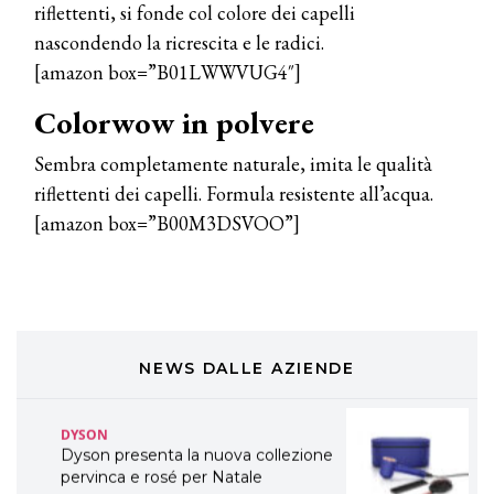
riflettenti, si fonde col colore dei capelli
A Natale regala una doppia
TONI&GUY “Feel Good Experience”!
nascondendo la ricrescita e le radici.
[amazon box=”B01LWWVUG4″]
TONI&GUY
Colorwow in p
olvere
LABEL.M lancia la sua innovativa ed
eco-sostenibile linea di prodotti
professionali
Sembra completamente naturale, imita le qualità
riflettenti dei capelli. Formula resistente all’acqua.
DAVINES
[amazon box=”B00M3DSVOO”]
Davines presenta cofanetti beauty
preziosi per un regalo adatto ad
ogni capello
COSMOPROF WORLDWIDE BOLOGNA
Cosmprof Worldwide Bologna
presenta THE BEAUTY &
WELLNESS CONGRESS 2022: I
NEWS DALLE AZIENDE
TEMI
DYSON
Dyson presenta la nuova collezione
pervinca e rosé per Natale