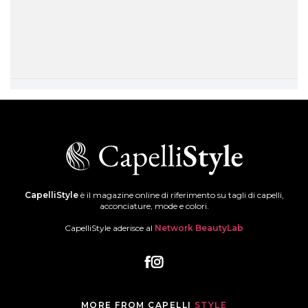
CapelliStyle
è il magazine online di riferimento su tagli di capelli,
acconciature, mode e colori.
CapelliStyle aderisce al
Network BeautyLab
MORE FROM CAPELLI
STYLE