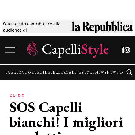
Questo sito contribuisce alla
Tagli
audience di
Vai al contenuto
Colori
Guide
TAGLI
COLORI
GUIDE
BELLEZZA
LIFESTYLE
NEWS
NEWS DALLE
Bellezza
GUIDE
SOS Capelli
Lifestyle
bianchi! I migliori
News