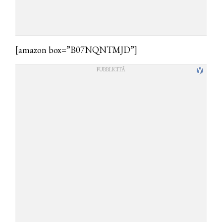
[amazon box=”B07NQNTMJD”]