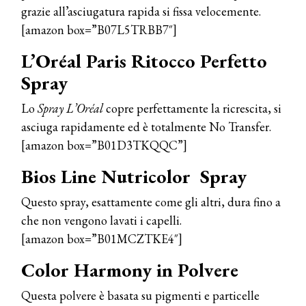
grazie all’asciugatura rapida si fissa velocemente.
[amazon box=”B07L5TRBB7″]
L’Oréal Paris Ritocco Perfetto
Spray
COSMOPROF WORLDWIDE BOLOGNA
Cosmprof Worldwide Bologna
Lo
Spray L’Oréal
copre perfettamente la ricrescita, si
presenta THE BEAUTY &
asciuga rapidamente ed è totalmente No Transfer.
WELLNESS CONGRESS 2022: I
TEMI
[amazon box=”B01D3TKQQC”]
DYSON
Bios Line Nutricolor Spray
Dyson presenta la nuova collezione
pervinca e rosé per Natale
Questo spray, esattamente come gli altri, dura fino a
che non vengono lavati i capelli.
COTRIL
[amazon box=”B01MCZTKE4″]
Continua la carrellata di look firmati
Cotril alla Festa del Cinema di Roma
Color Harmony in Polvere
Questa polvere è basata su pigmenti e particelle
TONI&GUY