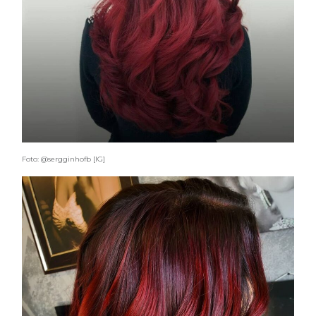
Foto: @sergginhofb [IG]