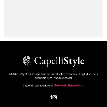
CapelliStyle
è il magazine online di riferimento su tagli di capelli,
acconciature, mode e colori.
CapelliStyle aderisce al
Network BeautyLab