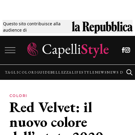
Questo sito contribuisce alla
Tagli
audience di
Vai al contenuto
Colori
Guide
TAGLI
COLORI
GUIDE
BELLEZZA
LIFESTYLE
NEWS
NEWS DALLE
Bellezza
COLORI
Red Velvet: il
Lifestyle
nuovo colore
News