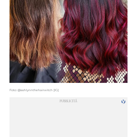
Foto: @ashlynnthehairwitch [IG]