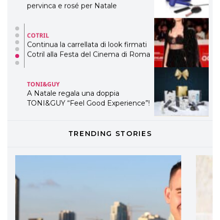
Cotril alla Festa del Cinema di Roma
TONI&GUY
A Natale regala una doppia
TONI&GUY “Feel Good Experience”!
TONI&GUY
LABEL.M lancia la sua innovativa ed
eco-sostenibile linea di prodotti
professionali
DAVINES
TRENDING STORIES
Davines presenta cofanetti beauty
preziosi per un regalo adatto ad
ogni capello