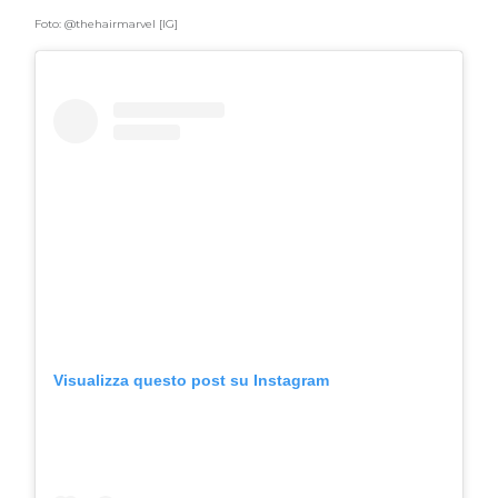
Foto: @thehairmarvel [IG]
COSMOPROF WORLDWIDE BOLOGNA
Cosmprof Worldwide Bologna
presenta THE BEAUTY &
WELLNESS CONGRESS 2022: I
TEMI
DYSON
Dyson presenta la nuova collezione
pervinca e rosé per Natale
COTRIL
Continua la carrellata di look firmati
Cotril alla Festa del Cinema di Roma
Visualizza questo post su Instagram
TONI&GUY
A Natale regala una doppia
TONI&GUY “Feel Good Experience”!