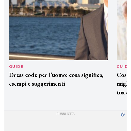
GUIDE
GUID
Dress code per l’uomo: cosa significa,
Cos'è
esempi e suggerimenti
miglio
tua c