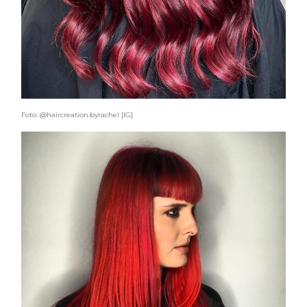
Foto: @haircreation.byrachel [IG]