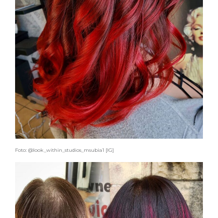
Foto: @look_within_studios_msubia1 [IG]