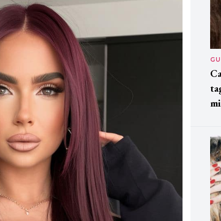
GU
Ca
ta
mi