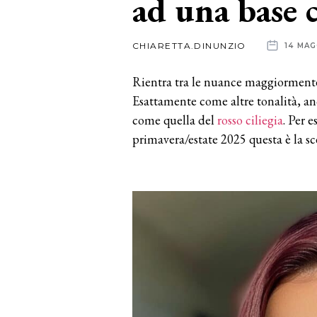
ad una base 
News
CHIARETTA.DINUNZIO
14 MAG
dalle
Rientra tra le nuance maggiormente 
aziende
Esattamente come altre tonalità, an
come quella del
rosso ciliegia
. Per 
primavera/estate 2025 questa è la sc