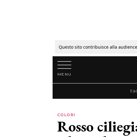
Tagli
Colori
Questo sito contribuisce alla audience
Vai al contenuto
Guide
MENU
Bellezza
TA
Lifestyle
COLORI
Rosso ciliegi
News