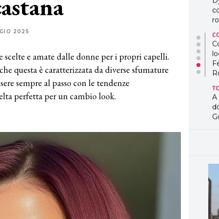
castana
D
co
ro
GIO 2025
C
Co
lo
scelte e amate dalle donne per i propri capelli.
F
che questa è caratterizzata da diverse sfumature
R
essere sempre al passo con le tendenze
T
elta perfetta per un cambio look.
A
d
G
T
L
in
so
pr
D
D
co
pe
og