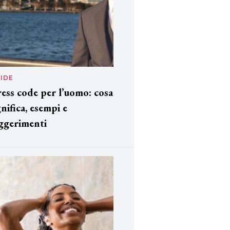
IDE
ess code per l’uomo: cosa
gnifica, esempi e
ggerimenti