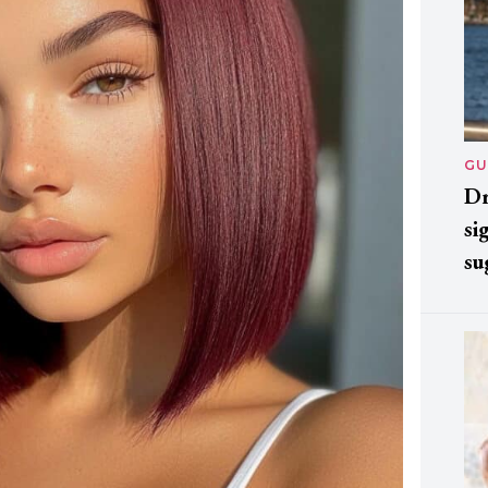
GU
Dr
si
su