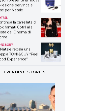
yson presenta la nuova
llezione pervinca e
sé per Natale
OTRIL
ntinua la carrellata di
ok firmati Cotril alla
esta del Cinema di
oma
ONI&GUY
 Natale regala una
oppia TONI&GUY “Feel
ood Experience”!
ONI&GUY
ABEL.M lancia la sua
TRENDING STORIES
novativa ed eco-
stenibile linea di
odotti professionali
AVINES
avines presenta
fanetti beauty preziosi
r un regalo adatto ad
ni capello