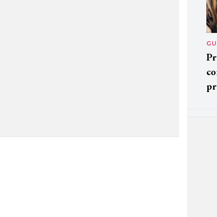
GU
Pr
co
pr