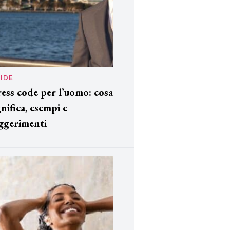
IDE
ess code per l’uomo: cosa
gnifica, esempi e
ggerimenti