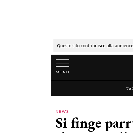
Tagli
Colori
Questo sito contribuisce alla audience
Vai al contenuto
Guide
MENU
Bellezza
TA
Lifestyle
NEWS
Si finge parr
News