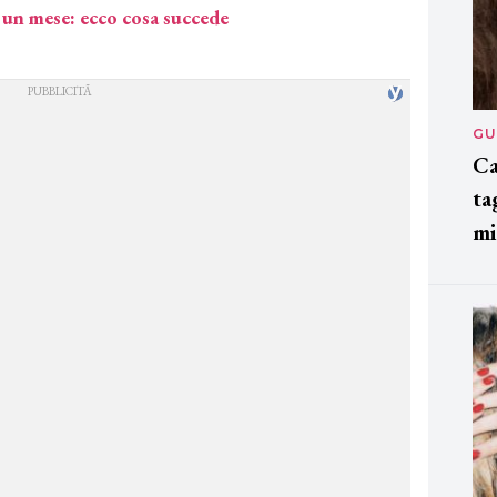
 un mese: ecco cosa succede
GU
Ca
ta
mi