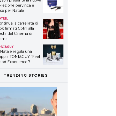
yson presenta la nuova
llezione pervinca e
sé per Natale
OTRIL
ntinua la carrellata di
ok firmati Cotril alla
esta del Cinema di
oma
ONI&GUY
 Natale regala una
oppia TONI&GUY “Feel
ood Experience”!
ONI&GUY
ABEL.M lancia la sua
TRENDING STORIES
novativa ed eco-
stenibile linea di
odotti professionali
AVINES
avines presenta
fanetti beauty preziosi
r un regalo adatto ad
ni capello