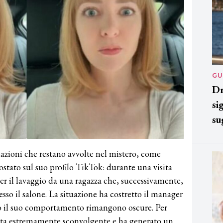
GU
Dr
si
su
uazioni che restano avvolte nel mistero, come
stato sul suo profilo TikTok: durante una visita
er il lavaggio da una ragazza che, successivamente,
esso il salone. La situazione ha costretto il manager
tro il suo comportamento rimangono oscure. Per
elata estremamente sconvolgente e ha generato un