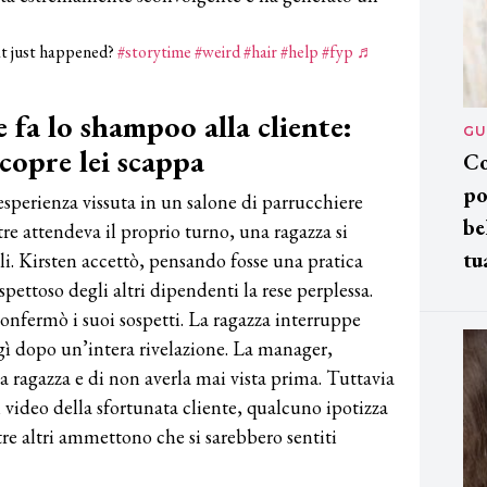
t just happened?
#storytime
#weird
#hair
#help
#fyp
♬
e fa lo shampoo alla cliente:
GU
scopre lei scappa
Co
po
sperienza vissuta in un salone di parrucchiere
be
re attendeva il proprio turno, una ragazza si
tu
lli. Kirsten accettò, pensando fosse una pratica
pettoso degli altri dipendenti la rese perplessa.
onfermò i suoi sospetti. La ragazza interruppe
 dopo un’intera rivelazione. La manager,
la ragazza e di non averla mai vista prima. Tuttavia
 video della sfortunata cliente, qualcuno ipotizza
tre altri ammettono che si sarebbero sentiti