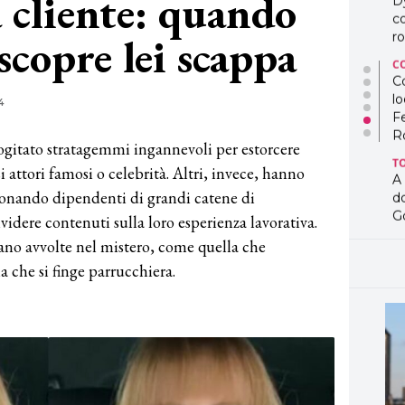
 cliente: quando
D
co
 scopre lei scappa
ro
C
Co
lo
4
F
R
cogitato stratagemmi ingannevoli per estorcere
T
 attori famosi o celebrità. Altri, invece, hanno
A
sonando dipendenti di grandi catene di
d
G
videre contenuti sulla loro esperienza lavorativa.
tano avvolte nel mistero, come quella che
T
L
 che si finge parrucchiera.
in
so
pr
D
D
co
pe
og