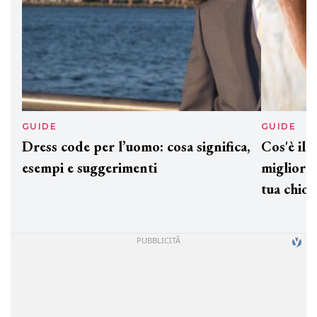
GUIDE
GUID
Dress code per l’uomo: cosa significa,
Cos'è
esempi e suggerimenti
miglio
tua c