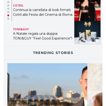
COTRIL
Continua la carrellata di look firmati
Cotril alla Festa del Cinema di Roma
TONI&GUY
A Natale regala una doppia
TONI&GUY “Feel Good Experience”!
TONI&GUY
TRENDING STORIES
LABEL.M lancia la sua innovativa ed
eco-sostenibile linea di prodotti
professionali
DAVINES
Davines presenta cofanetti beauty
preziosi per un regalo adatto ad
ogni capello