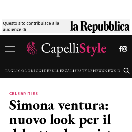
Questo sito contribuisce alla
Tagli
audience di
Vai al contenuto
Colori
Guide
TAGLI
COLORI
GUIDE
BELLEZZA
LIFESTYLE
NEWS
NEWS DALLE
Bellezza
CELEBRITIES
Simona ventura:
Lifestyle
nuovo look per il
News