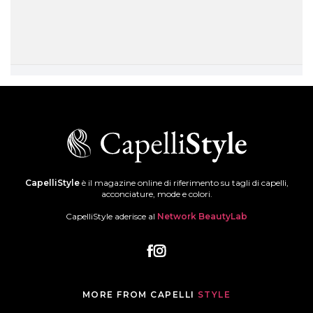
CapelliStyle
è il magazine online di riferimento su tagli di capelli,
acconciature, mode e colori.
CapelliStyle aderisce al
Network BeautyLab
MORE FROM CAPELLI
STYLE