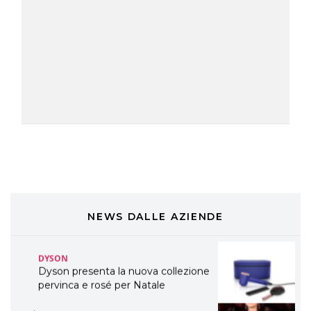
TONI&GUY “Feel Good Experience”!
TONI&GUY
LABEL.M lancia la sua innovativa ed
eco-sostenibile linea di prodotti
professionali
DAVINES
Davines presenta cofanetti beauty
preziosi per un regalo adatto ad
ogni capello
COSMOPROF WORLDWIDE BOLOGNA
Cosmprof Worldwide Bologna
presenta THE BEAUTY &
WELLNESS CONGRESS 2022: I
NEWS DALLE AZIENDE
TEMI
DYSON
Dyson presenta la nuova collezione
pervinca e rosé per Natale