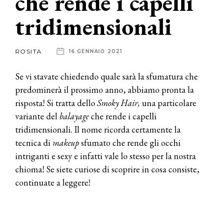
che rende i capelli
tridimensionali
News
dalle
ROSITA
16 GENNAIO 2021
aziende
Se vi stavate chiedendo quale sarà la sfumatura che
predominerà il prossimo anno, abbiamo pronta la
risposta! Si tratta dello
Smoky Hair,
una particolare
variante del
balayage
che rende i capelli
tridimensionali. Il nome ricorda certamente la
tecnica di
makeup
sfumato che rende gli occhi
intriganti e sexy e infatti vale lo stesso per la nostra
chioma! Se siete curiose di scoprire in cosa consiste,
continuate a leggere!