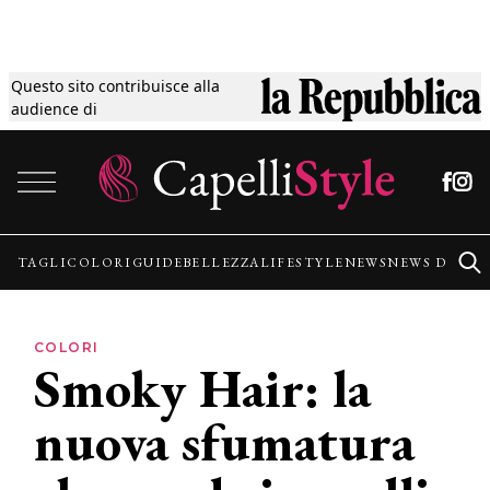
Questo sito contribuisce alla
Tagli
audience di
Vai al contenuto
Colori
Guide
TAGLI
COLORI
GUIDE
BELLEZZA
LIFESTYLE
NEWS
NEWS DALLE
Bellezza
COLORI
Smoky Hair: la
Lifestyle
nuova sfumatura
News