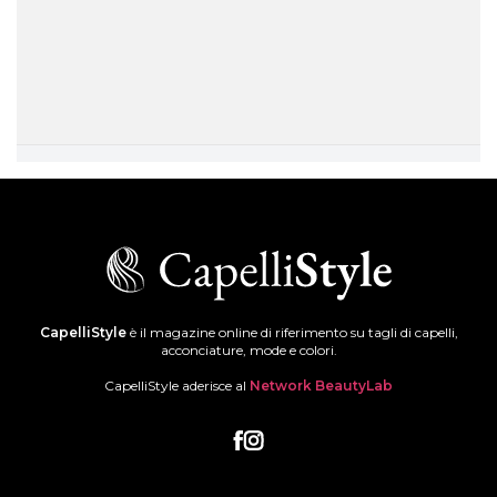
CapelliStyle
è il magazine online di riferimento su tagli di capelli,
acconciature, mode e colori.
CapelliStyle aderisce al
Network BeautyLab