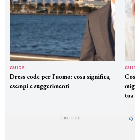
GUIDE
GUID
Dress code per l’uomo: cosa significa,
Cos'è
esempi e suggerimenti
miglio
tua c