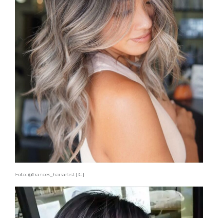
Foto: @frances_hairartist [IG]