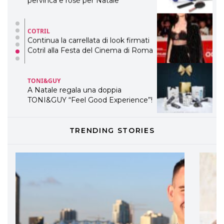
Cotril alla Festa del Cinema di Roma
TONI&GUY
A Natale regala una doppia
TONI&GUY “Feel Good Experience”!
TONI&GUY
LABEL.M lancia la sua innovativa ed
eco-sostenibile linea di prodotti
professionali
DAVINES
TRENDING STORIES
Davines presenta cofanetti beauty
preziosi per un regalo adatto ad
ogni capello