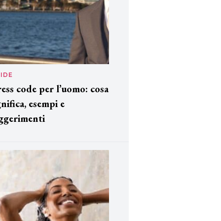
IDE
ess code per l’uomo: cosa
gnifica, esempi e
ggerimenti