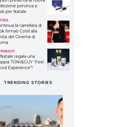
yson presenta la nuova
llezione pervinca e
sé per Natale
OTRIL
ntinua la carrellata di
ok firmati Cotril alla
esta del Cinema di
oma
ONI&GUY
 Natale regala una
oppia TONI&GUY “Feel
ood Experience”!
ONI&GUY
ABEL.M lancia la sua
TRENDING STORIES
novativa ed eco-
stenibile linea di
odotti professionali
AVINES
avines presenta
fanetti beauty preziosi
r un regalo adatto ad
ni capello