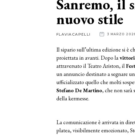
Sanremo, il s
nuovo stile
News
dalle
FLAVIACAPELLI
3 MARZO 202
aziende
Il sipario sull’ultima edizione si è 
proiettata in avanti. Dopo la
vittori
attraversato il Teatro Ariston, il
Fes
un annuncio destinato a segnare una
ufficializzato quello che molti sospe
Stefano De Martino
, che non sarà 
della kermesse.
La comunicazione è arrivata in dirett
platea, visibilmente emozionato, S