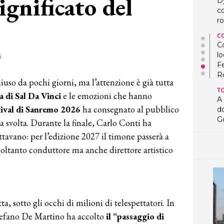
ignificato del
D
co
ro
C
Co
lo
6
F
R
chiuso da pochi giorni, ma l’attenzione è già tutta
T
a di Sal Da Vinci
e le emozioni che hanno
A
tival di Sanremo 2026
ha consegnato al pubblico
d
G
 svolta. Durante la finale, Carlo Conti ha
ttavano: per l’edizione 2027 il timone passerà a
T
L
soltanto conduttore ma anche direttore artistico
in
so
pr
D
D
a, sotto gli occhi di milioni di telespettatori. In
co
pe
tefano De Martino ha accolto
il “passaggio di
og