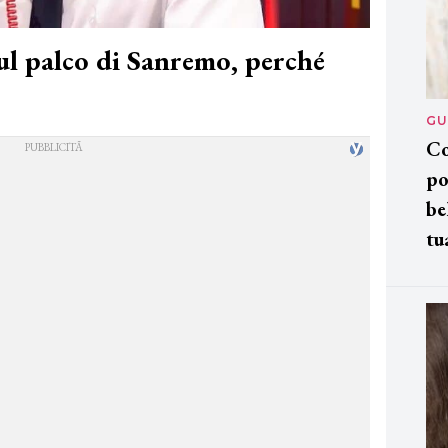
ul palco di Sanremo, perché
GU
Co
po
be
tu