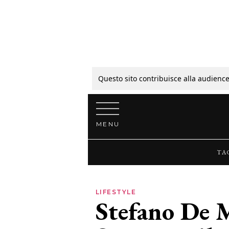
Tagli
Colori
Questo sito contribuisce alla audience
Vai al contenuto
Guide
MENU
Bellezza
TA
Lifestyle
LIFESTYLE
Stefano De 
News