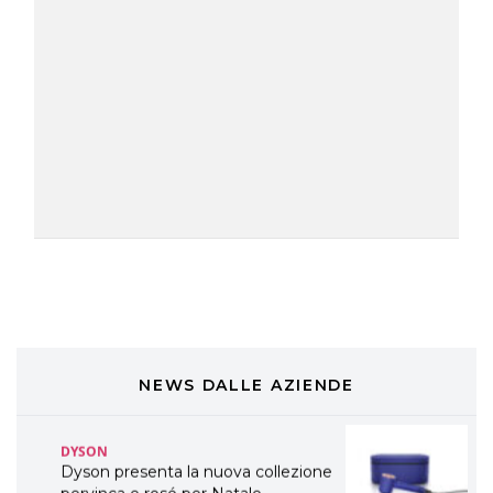
TONI&GUY
A Natale regala una doppia
TONI&GUY “Feel Good Experience”!
TONI&GUY
LABEL.M lancia la sua innovativa ed
eco-sostenibile linea di prodotti
professionali
DAVINES
Davines presenta cofanetti beauty
preziosi per un regalo adatto ad
ogni capello
COSMOPROF WORLDWIDE BOLOGNA
Cosmprof Worldwide Bologna
presenta THE BEAUTY &
WELLNESS CONGRESS 2022: I
NEWS DALLE AZIENDE
TEMI
DYSON
Dyson presenta la nuova collezione