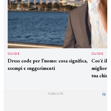
GUIDE
GUID
Dress code per l’uomo: cosa significa,
Cos'è
esempi e suggerimenti
miglio
tua c