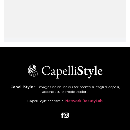
CapelliStyle
è il magazine online di riferimento su tagli di capelli,
acconciature, mode e colori.
CapelliStyle aderisce al
Network BeautyLab