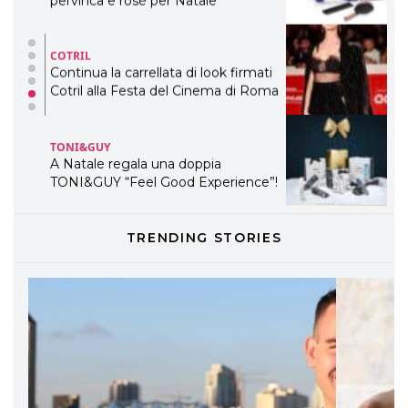
pervinca e rosé per Natale
COTRIL
Continua la carrellata di look firmati
Cotril alla Festa del Cinema di Roma
TONI&GUY
A Natale regala una doppia
TONI&GUY “Feel Good Experience”!
TONI&GUY
TRENDING STORIES
LABEL.M lancia la sua innovativa ed
eco-sostenibile linea di prodotti
professionali
DAVINES
Davines presenta cofanetti beauty
preziosi per un regalo adatto ad
ogni capello