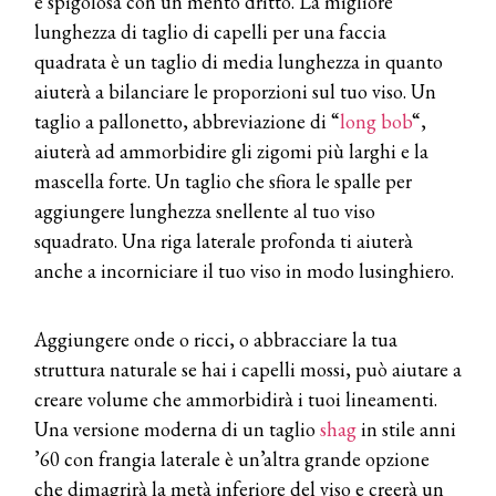
e spigolosa con un mento dritto. La migliore
lunghezza di taglio di capelli per una faccia
quadrata è un taglio di media lunghezza in quanto
aiuterà a bilanciare le proporzioni sul tuo viso. Un
taglio a pallonetto, abbreviazione di “
long bob
“,
aiuterà ad ammorbidire gli zigomi più larghi e la
mascella forte. Un taglio che sfiora le spalle per
aggiungere lunghezza snellente al tuo viso
squadrato. Una riga laterale profonda ti aiuterà
anche a incorniciare il tuo viso in modo lusinghiero.
Aggiungere onde o ricci, o abbracciare la tua
struttura naturale se hai i capelli mossi, può aiutare a
creare volume che ammorbidirà i tuoi lineamenti.
Una versione moderna di un taglio
shag
in stile anni
’60 con frangia laterale è un’altra grande opzione
che dimagrirà la metà inferiore del viso e creerà un