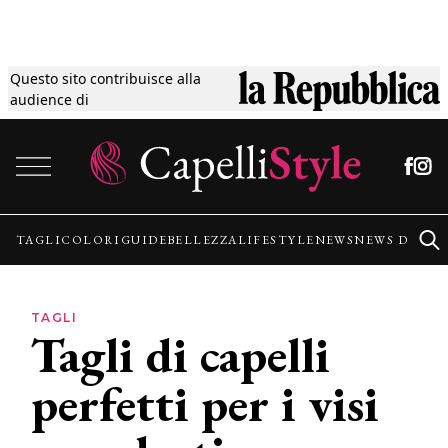
Questo sito contribuisce alla
Tagli
audience di
Vai al contenuto
Colori
Guide
TAGLI
COLORI
GUIDE
BELLEZZA
LIFESTYLE
NEWS
NEWS DALLE
Bellezza
TAGLI
Tagli di capelli
Lifestyle
perfetti per i visi
News