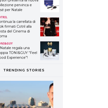
yson presenta la nuova
llezione pervinca e
sé per Natale
OTRIL
ntinua la carrellata di
ok firmati Cotril alla
esta del Cinema di
oma
ONI&GUY
 Natale regala una
oppia TONI&GUY “Feel
ood Experience”!
ONI&GUY
ABEL.M lancia la sua
TRENDING STORIES
novativa ed eco-
stenibile linea di
odotti professionali
AVINES
avines presenta
fanetti beauty preziosi
r un regalo adatto ad
ni capello