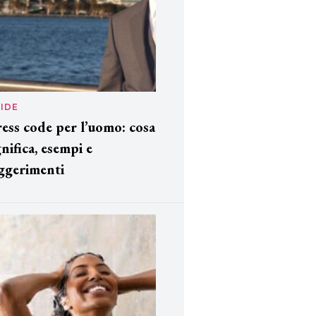
IDE
ess code per l’uomo: cosa
gnifica, esempi e
ggerimenti