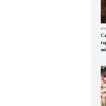
GU
Ca
ta
mi