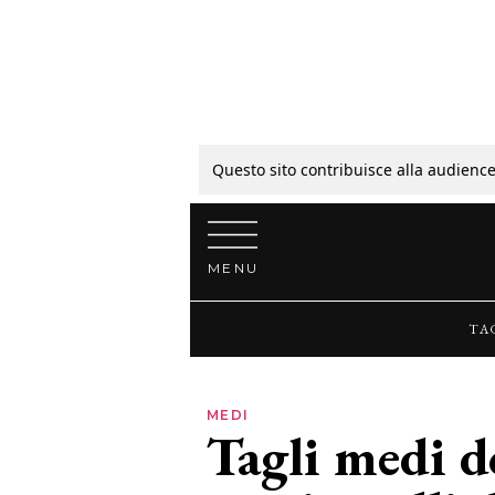
Tagli
Colori
Questo sito contribuisce alla audience
Vai al contenuto
Guide
MENU
Bellezza
TA
Lifestyle
MEDI
Tagli medi d
News