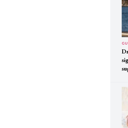
GU
Dr
si
su