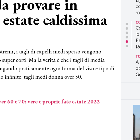
da provare in
D
co
 estate caldissima
ro
C
Co
lo
2
F
R
remi, i tagli di capelli medi spesso vengono
T
 o super corti. Ma la verità è che i tagli di media
A
ingando praticamente ogni forma del viso e tipo di
d
G
ono infinite: tagli medi donna over 50.
T
L
in
er 60 e 70: vere e proprie fate estate 2022
so
pr
D
D
co
pe
og