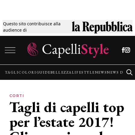
Questo sito contribuisce alla
Tagli
audience di
Vai al contenuto
Colori
Guide
TAGLI
COLORI
GUIDE
BELLEZZA
LIFESTYLE
NEWS
NEWS DALLE
Bellezza
CORTI
Tagli di capelli top
Lifestyle
per l’estate 2017!
News