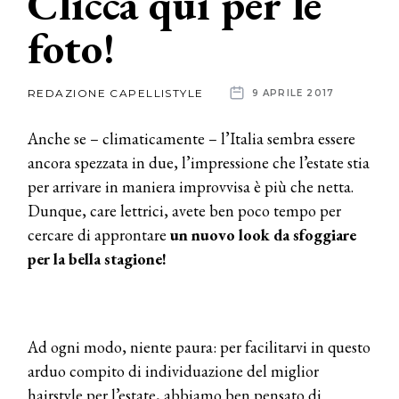
Clicca qui per le
foto!
News
dalle
REDAZIONE CAPELLISTYLE
9 APRILE 2017
aziende
Anche se – climaticamente – l’Italia sembra essere
ancora spezzata in due, l’impressione che l’estate stia
per arrivare in maniera improvvisa è più che netta.
Dunque, care lettrici, avete ben poco tempo per
cercare di approntare
un nuovo look da sfoggiare
per la bella stagione!
Ad ogni modo, niente paura: per facilitarvi in questo
arduo compito di individuazione del miglior
hairstyle per l’estate, abbiamo ben pensato di