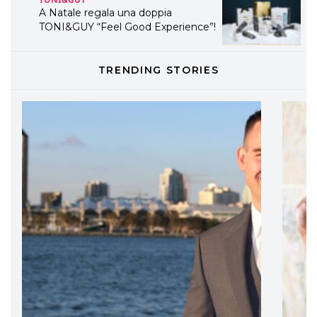
A Natale regala una doppia
TONI&GUY “Feel Good Experience”!
TONI&GUY
TRENDING STORIES
LABEL.M lancia la sua innovativa ed
eco-sostenibile linea di prodotti
professionali
DAVINES
Davines presenta cofanetti beauty
preziosi per un regalo adatto ad
ogni capello