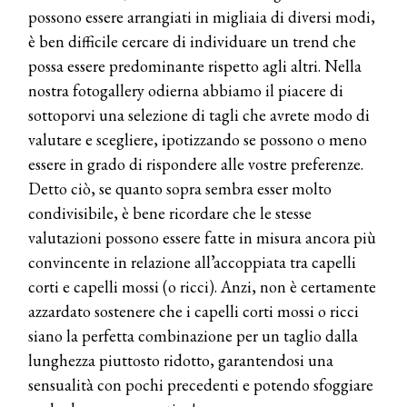
possono essere arrangiati in migliaia di diversi modi,
presenta THE BEAUTY &
WELLNESS CONGRESS 2022: I
è ben difficile cercare di individuare un trend che
TEMI
possa essere predominante rispetto agli altri. Nella
nostra fotogallery odierna abbiamo il piacere di
DYSON
Dyson presenta la nuova collezione
sottoporvi una selezione di tagli che avrete modo di
pervinca e rosé per Natale
valutare e scegliere, ipotizzando se possono o meno
essere in grado di rispondere alle vostre preferenze.
COTRIL
Detto ciò, se quanto sopra sembra esser molto
Continua la carrellata di look firmati
condivisibile, è bene ricordare che le stesse
Cotril alla Festa del Cinema di Roma
valutazioni possono essere fatte in misura ancora più
convincente in relazione all’accoppiata tra capelli
TONI&GUY
corti e capelli mossi (o ricci). Anzi, non è certamente
A Natale regala una doppia
TONI&GUY “Feel Good Experience”!
azzardato sostenere che i capelli corti mossi o ricci
siano la perfetta combinazione per un taglio dalla
TONI&GUY
lunghezza piuttosto ridotto, garantendosi una
LABEL.M lancia la sua innovativa ed
sensualità con pochi precedenti e potendo sfoggiare
eco-sostenibile linea di prodotti
professionali