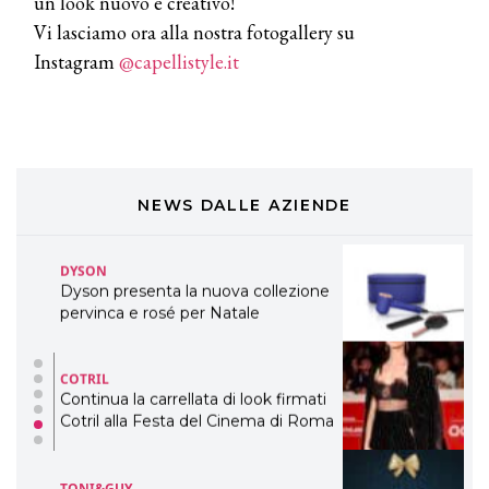
un look nuovo e creativo!
Vi lasciamo ora alla nostra fotogallery su
DAVINES
Instagram
@capellistyle.it
Davines presenta cofanetti beauty
preziosi per un regalo adatto ad
ogni capello
COSMOPROF WORLDWIDE BOLOGNA
Cosmprof Worldwide Bologna
presenta THE BEAUTY &
WELLNESS CONGRESS 2022: I
NEWS DALLE AZIENDE
TEMI
DYSON
Dyson presenta la nuova collezione
pervinca e rosé per Natale
COTRIL
Continua la carrellata di look firmati
Cotril alla Festa del Cinema di Roma
TONI&GUY