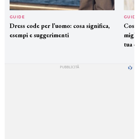
GUIDE
GUID
Dress code per l’uomo: cosa significa,
Cos'è
esempi e suggerimenti
miglio
tua c