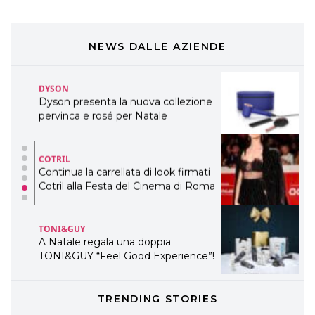
COSMOPROF WORLDWIDE BOLOGNA
Cosmprof Worldwide Bologna
presenta THE BEAUTY &
WELLNESS CONGRESS 2022: I
NEWS DALLE AZIENDE
TEMI
DYSON
Dyson presenta la nuova collezione
pervinca e rosé per Natale
COTRIL
Continua la carrellata di look firmati
Cotril alla Festa del Cinema di Roma
TONI&GUY
A Natale regala una doppia
TONI&GUY “Feel Good Experience”!
TONI&GUY
TRENDING STORIES
LABEL.M lancia la sua innovativa ed