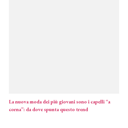
pervinca e rosé per Natale
COTRIL
Continua la carrellata di look firmati
Cotril alla Festa del Cinema di Roma
TONI&GUY
A Natale regala una doppia
TONI&GUY “Feel Good Experience”!
TONI&GUY
LABEL.M lancia la sua innovativa ed
eco-sostenibile linea di prodotti
professionali
La nuova moda dei più giovani sono i capelli “a
DAVINES
corna”: da dove spunta questo trend
Davines presenta cofanetti beauty
preziosi per un regalo adatto ad
ogni capello