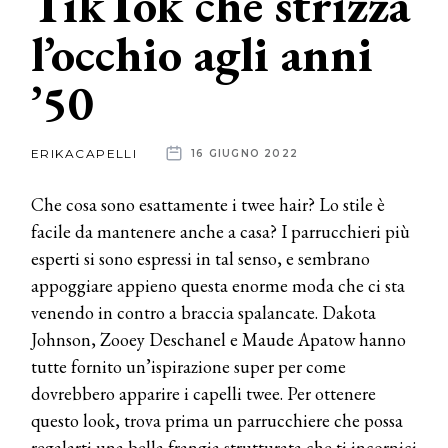
TikTok che strizza
l’occhio agli anni
News
’50
dalle
aziende
ERIKACAPELLI
16 GIUGNO 2022
Che cosa sono esattamente i twee hair? Lo stile è
facile da mantenere anche a casa? I parrucchieri più
esperti si sono espressi in tal senso, e sembrano
appoggiare appieno questa enorme moda che ci sta
venendo in contro a braccia spalancate. Dakota
Johnson, Zooey Deschanel e Maude Apatow hanno
tutte fornito un’ispirazione super per come
dovrebbero apparire i capelli twee. Per ottenere
questo look, trova prima un parrucchiere che possa
regalarti una bella frangia strutturata che ti incornici