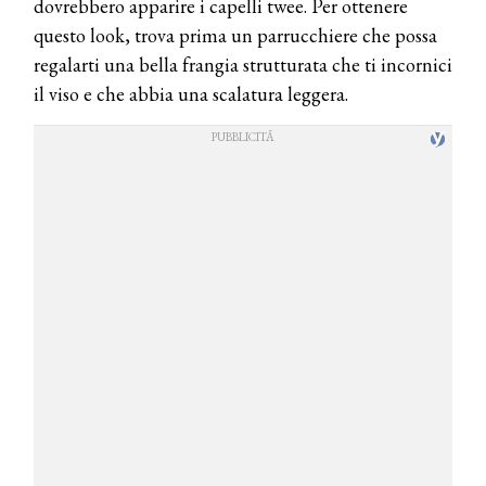
dovrebbero apparire i capelli twee. Per ottenere
questo look, trova prima un parrucchiere che possa
regalarti una bella frangia strutturata che ti incornici
il viso e che abbia una scalatura leggera.
COSMOPROF WORLDWIDE BOLOGNA
Cosmprof Worldwide Bologna
presenta THE BEAUTY &
WELLNESS CONGRESS 2022: I
TEMI
DYSON
Dyson presenta la nuova collezione