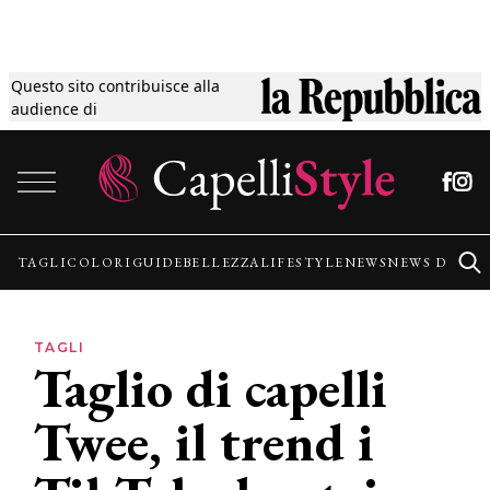
Questo sito contribuisce alla
Tagli
audience di
Vai al contenuto
Colori
Guide
TAGLI
COLORI
GUIDE
BELLEZZA
LIFESTYLE
NEWS
NEWS DALLE
Bellezza
TAGLI
Taglio di capelli
Lifestyle
Twee, il trend i
News