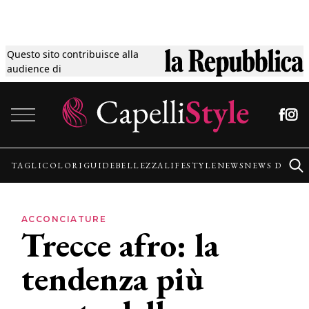
Questo sito contribuisce alla
Tagli
audience di
Vai al contenuto
Colori
Guide
TAGLI
COLORI
GUIDE
BELLEZZA
LIFESTYLE
NEWS
NEWS DALLE
Bellezza
ACCONCIATURE
Trecce afro: la
Lifestyle
tendenza più
News