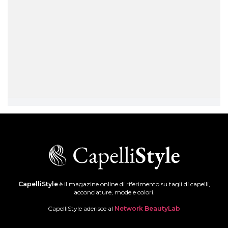
CapelliStyle
è il magazine online di riferimento su tagli di capelli,
acconciature, mode e colori.
CapelliStyle aderisce al
Network BeautyLab