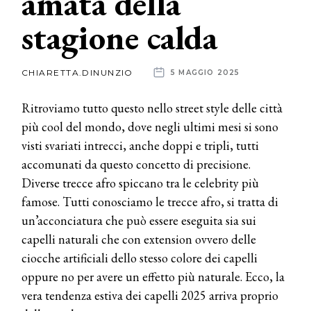
amata della
stagione calda
News
dalle
CHIARETTA.DINUNZIO
5 MAGGIO 2025
aziende
Ritroviamo tutto questo nello street style delle città
più cool del mondo, dove negli ultimi mesi si sono
visti svariati intrecci, anche doppi e tripli, tutti
accomunati da questo concetto di precisione.
Diverse trecce afro spiccano tra le celebrity più
famose. Tutti conosciamo le trecce afro, si tratta di
un’acconciatura che può essere eseguita sia sui
capelli naturali che con extension ovvero delle
ciocche artificiali dello stesso colore dei capelli
oppure no per avere un effetto più naturale. Ecco, la
vera tendenza estiva dei capelli 2025 arriva proprio