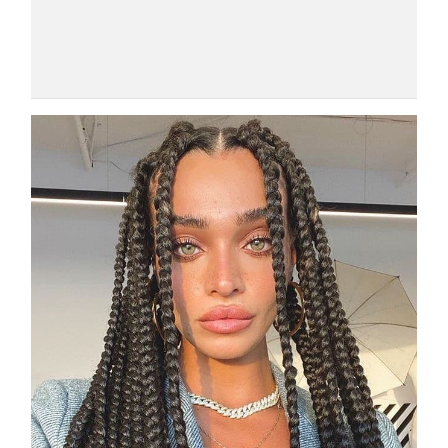
COSMOPROF WORLDWIDE BOLOGNA
Cosmprof Worldwide Bologna
presenta THE BEAUTY &
WELLNESS CONGRESS 2022: I
TEMI
DYSON
Dyson presenta la nuova collezione
pervinca e rosé per Natale
COTRIL
Continua la carrellata di look firmati