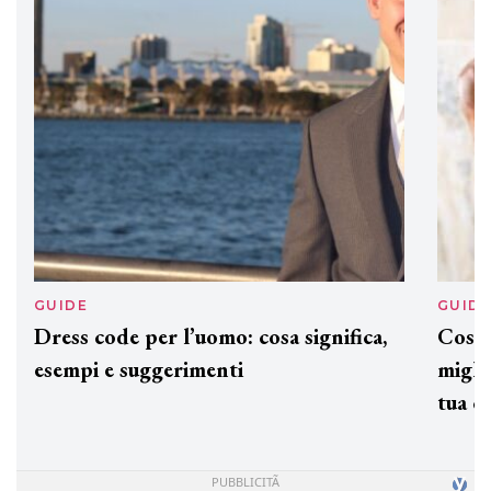
preziosi per un regalo adatto ad
ogni capello
GUIDE
GUID
Dress code per l’uomo: cosa significa,
Cos'è
esempi e suggerimenti
miglio
tua c