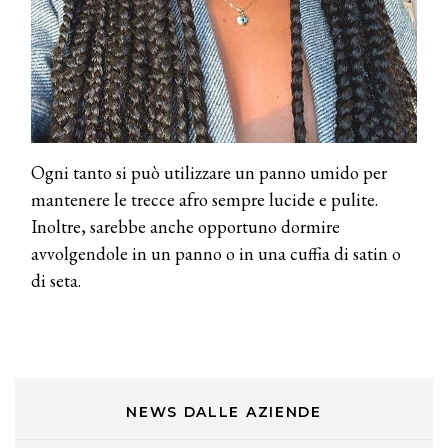
Cotril alla Festa del Cinema di Roma
TONI&GUY
A Natale regala una doppia
TONI&GUY “Feel Good Experience”!
TONI&GUY
Ogni tanto si può utilizzare un panno umido per
LABEL.M lancia la sua innovativa ed
mantenere le trecce afro sempre lucide e pulite.
eco-sostenibile linea di prodotti
professionali
Inoltre, sarebbe anche opportuno dormire
avvolgendole in un panno o in una cuffia di satin o
DAVINES
di seta.
Davines presenta cofanetti beauty
preziosi per un regalo adatto ad
ogni capello
COSMOPROF WORLDWIDE BOLOGNA
Cosmprof Worldwide Bologna
presenta THE BEAUTY &
WELLNESS CONGRESS 2022: I
NEWS DALLE AZIENDE
TEMI