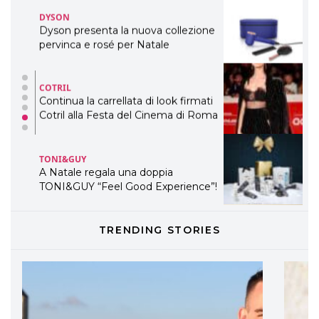
DYSON
Dyson presenta la nuova collezione
pervinca e rosé per Natale
COTRIL
Continua la carrellata di look firmati
Cotril alla Festa del Cinema di Roma
TONI&GUY
A Natale regala una doppia
TONI&GUY “Feel Good Experience”!
TONI&GUY
TRENDING STORIES
LABEL.M lancia la sua innovativa ed
eco-sostenibile linea di prodotti
professionali
DAVINES
Davines presenta cofanetti beauty