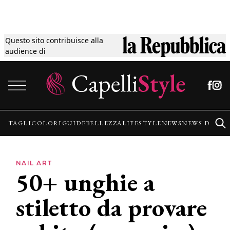
Questo sito contribuisce alla
Tagli
audience di
Vai al contenuto
Colori
Guide
TAGLI
COLORI
GUIDE
BELLEZZA
LIFESTYLE
NEWS
NEWS DALLE
Bellezza
NAIL ART
50+ unghie a
Lifestyle
stiletto da provare
News