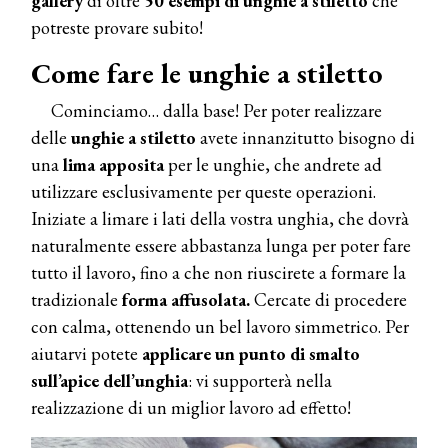
gallery
di oltre
50 esempi di unghie a stiletto
che
potreste provare subito!
Come fare le unghie a stiletto
Cominciamo… dalla base! Per poter realizzare
delle
unghie a stiletto
avete innanzitutto bisogno di
una
lima apposita
per le unghie, che andrete ad
utilizzare esclusivamente per queste operazioni.
Iniziate a limare i lati della vostra unghia, che dovrà
naturalmente essere abbastanza lunga per poter fare
tutto il lavoro, fino a che non riuscirete a formare la
tradizionale
forma affusolata.
Cercate di procedere
con calma, ottenendo un bel lavoro simmetrico. Per
aiutarvi potete
applicare un punto di smalto
sull’apice dell’unghia
: vi supporterà nella
realizzazione di un miglior lavoro ad effetto!