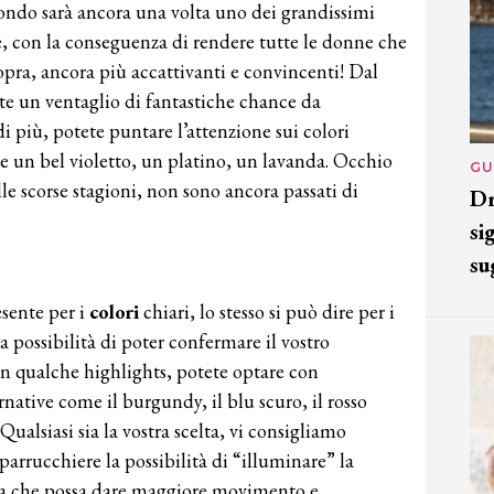
biondo sarà ancora una volta uno dei grandissimi
e, con la conseguenza di rendere tutte le donne che
pra, ancora più accattivanti e convincenti! Dal
ete un ventaglio di fantastiche chance da
di più, potete puntare l’attenzione sui colori
 un bel violetto, un platino, un lavanda. Occhio
GU
le scorse stagioni, non sono ancora passati di
Dr
si
su
esente per i
colori
chiari, lo stesso si può dire per i
lla possibilità di poter confermare il vostro
n qualche highlights, potete optare con
rnative come il burgundy, il blu scuro, il rosso
Qualsiasi sia la vostra scelta, vi consigliamo
parrucchiere la possibilità di “illuminare” la
ca che possa dare maggiore movimento e