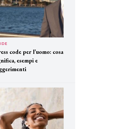
IDE
ess code per l’uomo: cosa
gnifica, esempi e
ggerimenti