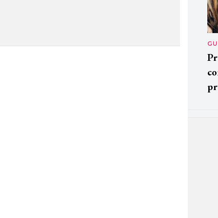
GU
Pr
co
pr