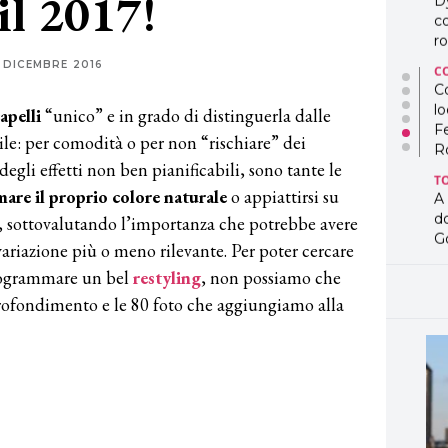
il 2017!
D
co
ro
 DICEMBRE 2016
C
Co
lo
apelli
“unico” e in grado di distinguerla dalle
F
ile: per comodità o per non “rischiare” dei
R
gli effetti non ben pianificabili, sono tante le
T
are il proprio colore naturale
o appiattirsi su
A
d
o, sottovalutando l’importanza che potrebbe avere
G
ariazione più o meno rilevante. Per poter cercare
T
programmare un bel
restyling
, non possiamo che
L
profondimento e le 80 foto che aggiungiamo alla
in
so
pr
D
D
co
pe
og