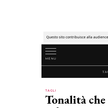
Tagli
Colori
Questo sito contribuisce alla audience
Vai al contenuto
Guide
MENU
Bellezza
TA
Lifestyle
TAGLI
Tonalità che
News