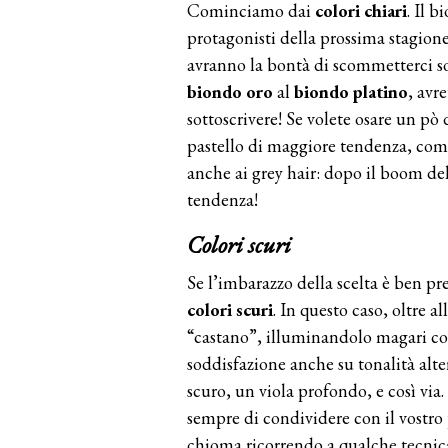
Cominciamo dai
colori chiari
. Il 
protagonisti della prossima stagion
avranno la bontà di scommetterci so
biondo oro
al
biondo platino
, avr
sottoscrivere! Se volete osare un pò 
pastello di maggiore tendenza, come
anche ai grey hair: dopo il boom del
tendenza!
Colori scuri
Se l’imbarazzo della scelta è ben pr
colori scuri
. In questo caso, oltre a
“castano”, illuminandolo magari co
soddisfazione anche su tonalità alte
scuro, un viola profondo, e così via. 
sempre di condividere con il vostro 
chioma ricorrendo a qualche tecni