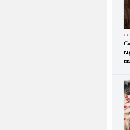
GU
Ca
ta
mi