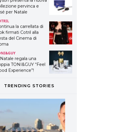
yson presenta la nuova
llezione pervinca e
sé per Natale
OTRIL
ntinua la carrellata di
ok firmati Cotril alla
esta del Cinema di
oma
ONI&GUY
 Natale regala una
oppia TONI&GUY “Feel
ood Experience”!
ONI&GUY
ABEL.M lancia la sua
TRENDING STORIES
novativa ed eco-
stenibile linea di
odotti professionali
AVINES
avines presenta
fanetti beauty preziosi
r un regalo adatto ad
ni capello