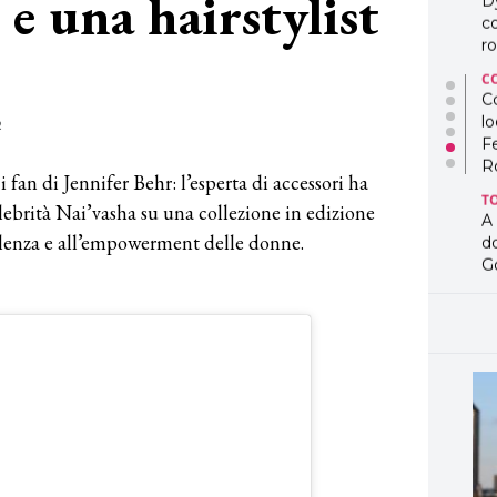
 e una hairstylist
D
co
ro
C
Co
lo
2
F
R
i fan di Jennifer Behr: l’esperta di accessori ha
T
elebrità Nai’vasha su una collezione in edizione
A
ulenza e all’empowerment delle donne.
d
G
T
L
in
so
pr
D
D
co
pe
og