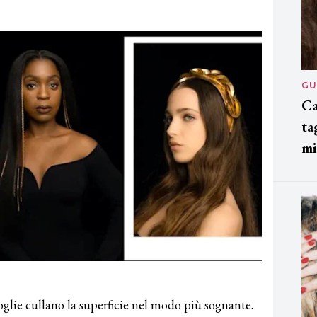
GU
Ca
ta
mi
 foglie cullano la superficie nel modo più sognante.