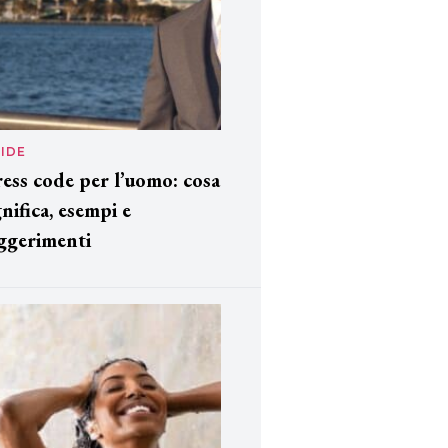
IDE
ess code per l’uomo: cosa
gnifica, esempi e
ggerimenti