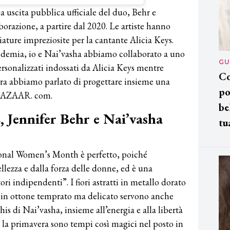
 uscita pubblica ufficiale del duo, Behr e
orazione, a partire dal 2020. Le artiste hanno
ture impreziosite per la cantante Alicia Keys.
ndemia, io e Nai’vasha abbiamo collaborato a uno
GU
personalizzati indossati da Alicia Keys mentre
Co
ra abbiamo parlato di progettare insieme una
po
 BAZAAR. com.
be
, Jennifer Behr e Nai’vasha
tu
tional Women’s Month è perfetto, poiché
ellezza e dalla forza delle donne, ed è una
ri indipendenti”. I fiori astratti in metallo dorato
ene in ottone temprato ma delicato servono anche
s di Nai’vasha, insieme all’energia e alla libertà
la primavera sono tempi così magici nel posto in