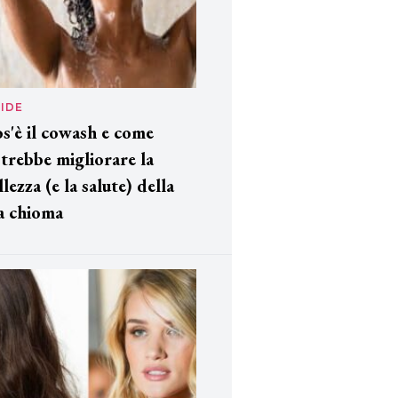
IDE
s'è il cowash e come
trebbe migliorare la
llezza (e la salute) della
a chioma