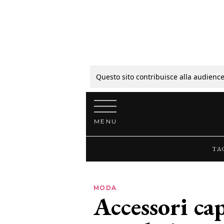
Tagli
Colori
Questo sito contribuisce alla audience
Vai al contenuto
Guide
MENU
Bellezza
TA
Lifestyle
MODA
Accessori ca
News