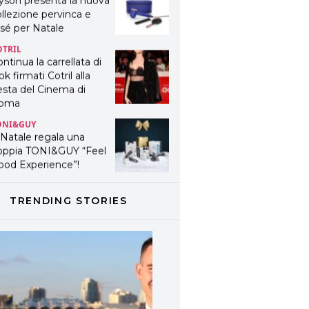
yson presenta la nuova
llezione pervinca e
sé per Natale
OTRIL
ntinua la carrellata di
ok firmati Cotril alla
esta del Cinema di
oma
ONI&GUY
 Natale regala una
oppia TONI&GUY “Feel
ood Experience”!
ONI&GUY
ABEL.M lancia la sua
TRENDING STORIES
novativa ed eco-
stenibile linea di
odotti professionali
AVINES
avines presenta
fanetti beauty preziosi
r un regalo adatto ad
ni capello