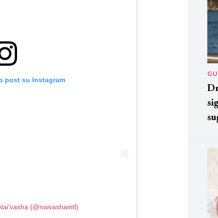
GU
o post su Instagram
Dr
si
su
Nai'vasha (@naivashaintl)