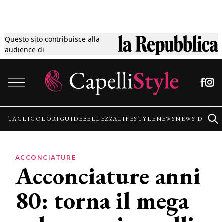
Questo sito contribuisce alla
Tagli
audience di
Vai al contenuto
Colori
Guide
TAGLI
COLORI
GUIDE
BELLEZZA
LIFESTYLE
NEWS
NEWS DALLE
Bellezza
ACCONCIATURE
Acconciature anni
Lifestyle
80: torna il mega
News