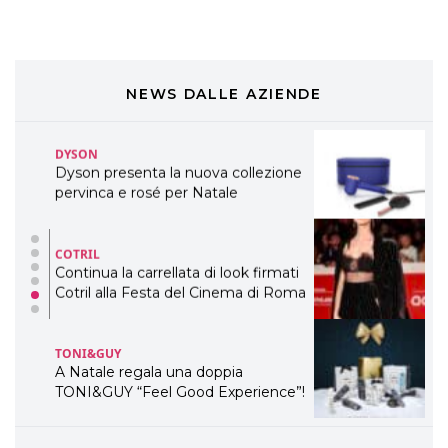
TEMI
DYSON
Dyson presenta la nuova collezione
pervinca e rosé per Natale
NEWS DALLE AZIENDE
COTRIL
Continua la carrellata di look firmati
Cotril alla Festa del Cinema di Roma
TONI&GUY
A Natale regala una doppia
TONI&GUY “Feel Good Experience”!
TONI&GUY
LABEL.M lancia la sua innovativa ed
eco-sostenibile linea di prodotti
professionali
DAVINES