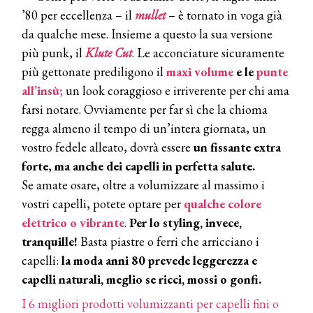
’80 per eccellenza – il
mullet
– è tornato in voga già
da qualche mese. Insieme a questo la sua versione
più punk, il
Klute Cut
. Le acconciature sicuramente
più gettonate prediligono il
maxi volume
e le
punte
all’insù;
un look coraggioso e irriverente per chi ama
farsi notare. Ovviamente per far sì che la chioma
regga almeno il tempo di un’intera giornata, un
vostro fedele alleato, dovrà essere
un fissante extra
forte
,
ma anche dei capelli in perfetta salute.
Se amate osare, oltre a volumizzare al massimo i
vostri capelli, potete optare per
qualche colore
elettrico o vibrante
.
Per lo styling, invece,
tranquille!
Basta piastre o ferri che arricciano i
capelli:
la moda anni 80 prevede leggerezza e
capelli naturali, meglio se ricci, mossi o gonfi.
I 6 migliori prodotti volumizzanti per capelli fini o