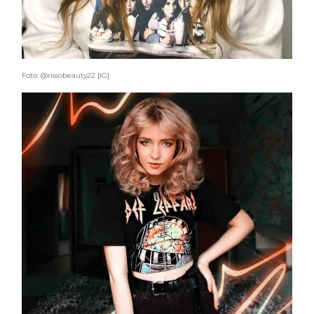
Foto: @rissobeauty22 [IG]