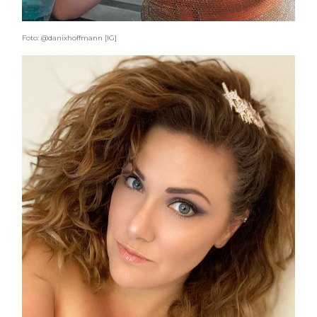
Foto: @danixhoffmann [IG]