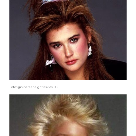
Foto: @nineteeneightieskids [IG]