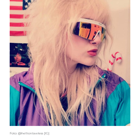
Foto: @hellionlawless [IG]