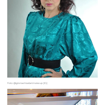
Foto: @gloriaeliisabetmakeup [IG]