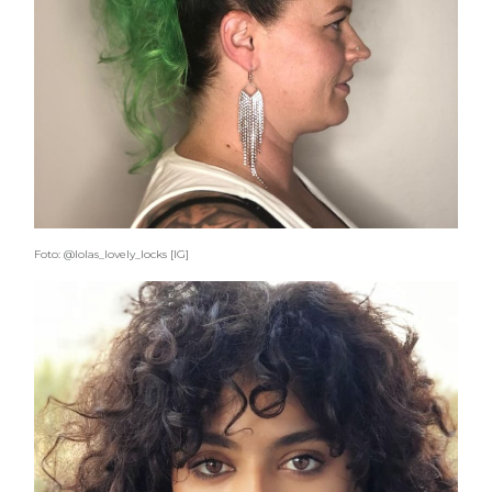
Foto: @lolas_lovely_locks [IG]