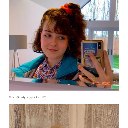
Foto: @radpollypocket [IG]