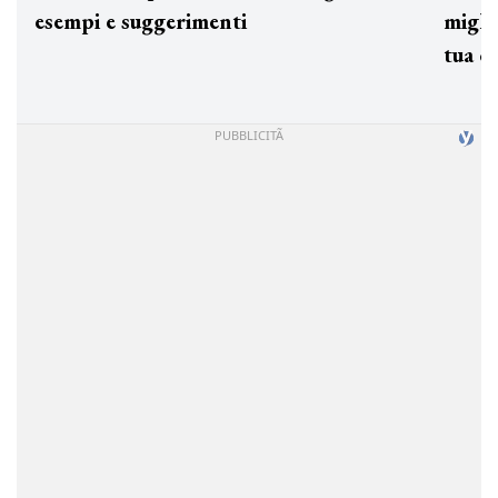
esempi e suggerimenti
miglio
tua c