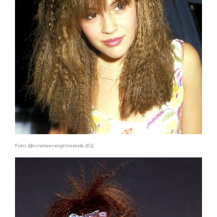
Foto: @nineteeneightieskids [IG]