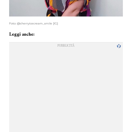
Foto: @cherryicecream_smile [IG]
Leggi anche:
COSMOPROF WORLDWIDE BOLOGNA
Cosmprof Worldwide Bologna
presenta THE BEAUTY &
WELLNESS CONGRESS 2022: I
TEMI
DYSON
Dyson presenta la nuova collezione
pervinca e rosé per Natale