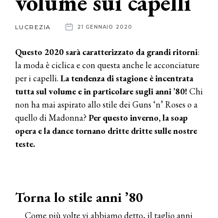
volume sui capelli
News
LUCREZIA
21 GENNAIO 2020
dalle
Questo 2020 sarà caratterizzato da grandi ritorni
:
aziende
la moda è ciclica e con questa anche le acconciature
per i capelli.
La tendenza di stagione è incentrata
tutta sul volume e in particolare sugli anni ’80!
Chi
non ha mai aspirato allo stile dei Guns ‘n’ Roses o a
quello di Madonna?
Per questo inverno, la soap
opera e la dance tornano dritte dritte sulle nostre
teste.
Torna lo stile anni ’80
Come più volte vi abbiamo detto, il taglio anni