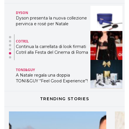
pervinca e rosé per Natale
COTRIL
Continua la carrellata di look firmati
Cotril alla Festa del Cinema di Roma
TONI&GUY
A Natale regala una doppia
TONI&GUY “Feel Good Experience”!
TONI&GUY
LABEL.M lancia la sua innovativa ed
eco-sostenibile linea di prodotti
professionali
TRENDING STORIES
DAVINES
Davines presenta cofanetti beauty
preziosi per un regalo adatto ad
ogni capello