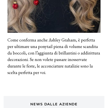
TONI&GUY
A Natale regala una doppia
TONI&GUY “Feel Good Experience”!
TONI&GUY
LABEL.M lancia la sua innovativa ed
eco-sostenibile linea di prodotti
Come conferma anche Ashley Graham, è perfetta
professionali
per ultimare una ponytail piena di volume scandita
da boccoli, con l’aggiunta di brillantini o addirittura
DAVINES
Davines presenta cofanetti beauty
decorazioni. Se non volete passare inosservate
preziosi per un regalo adatto ad
durante le feste, le acconciature natalizie sono la
ogni capello
scelta perfetta per voi.
COSMOPROF WORLDWIDE BOLOGNA
Cosmprof Worldwide Bologna
presenta THE BEAUTY &
WELLNESS CONGRESS 2022: I
TEMI
DYSON
NEWS DALLE AZIENDE
Dyson presenta la nuova collezione