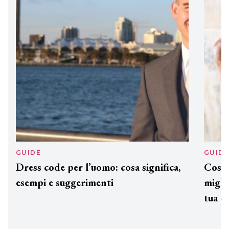
GUIDE
GUID
Dress code per l’uomo: cosa significa,
Cos'è
esempi e suggerimenti
miglio
tua c