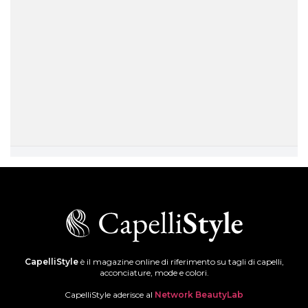
CapelliStyle
è il magazine online di riferimento su tagli di capelli,
acconciature, mode e colori.
CapelliStyle aderisce al
Network BeautyLab