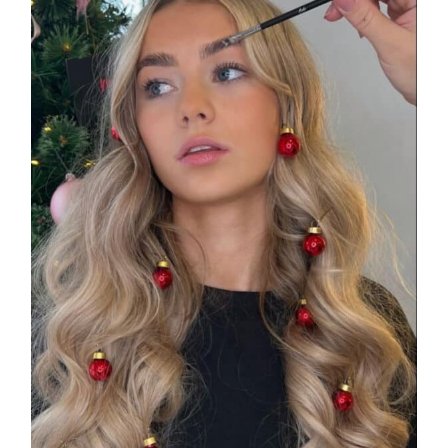
COSMOPROF WORLDWIDE BOLOGNA
Cosmprof Worldwide Bologna
presenta THE BEAUTY &
WELLNESS CONGRESS 2022: I
TEMI
DYSON
Dyson presenta la nuova collezione
pervinca e rosé per Natale
COTRIL
Continua la carrellata di look firmati
Cotril alla Festa del Cinema di Roma