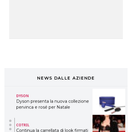
TONI&GUY
LABEL.M lancia la sua innovativa ed
eco-sostenibile linea di prodotti
professionali
DAVINES
Davines presenta cofanetti beauty
preziosi per un regalo adatto ad
ogni capello
COSMOPROF WORLDWIDE BOLOGNA
Cosmprof Worldwide Bologna
presenta THE BEAUTY &
WELLNESS CONGRESS 2022: I
NEWS DALLE AZIENDE
TEMI
DYSON
Dyson presenta la nuova collezione
pervinca e rosé per Natale
COTRIL
Continua la carrellata di look firmati