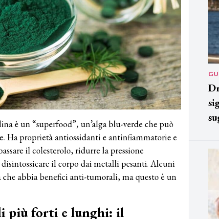
GU
Dr
si
su
ulina è un “superfood”, un’alga blu-verde che può
le. Ha proprietà antiossidanti e antinfiammatorie e
sare il colesterolo, ridurre la pressione
disintossicare il corpo dai metalli pesanti. Alcuni
ra che abbia benefici anti-tumorali, ma questo è un
i più forti e lunghi: il