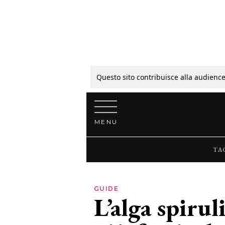
Tagli
Colori
Questo sito contribuisce alla audience
Vai al contenuto
Guide
MENU
Bellezza
TA
Lifestyle
GUIDE
L’alga spirul
News