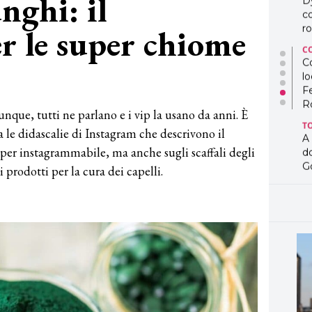
unghi: il
D
co
r le super chiome
ro
C
Co
lo
F
R
nque, tutti ne parlano e i vip la usano da anni. È
T
a le didascalie di Instagram che descrivono il
A
uper instagrammabile, ma anche sugli scaffali degli
d
G
i prodotti per la cura dei capelli.
T
L
in
so
pr
D
D
co
pe
og