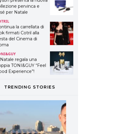
yson presenta la nuova
llezione pervinca e
sé per Natale
OTRIL
ntinua la carrellata di
ok firmati Cotril alla
esta del Cinema di
oma
ONI&GUY
 Natale regala una
oppia TONI&GUY “Feel
ood Experience”!
ONI&GUY
ABEL.M lancia la sua
TRENDING STORIES
novativa ed eco-
stenibile linea di
odotti professionali
AVINES
avines presenta
fanetti beauty preziosi
r un regalo adatto ad
ni capello