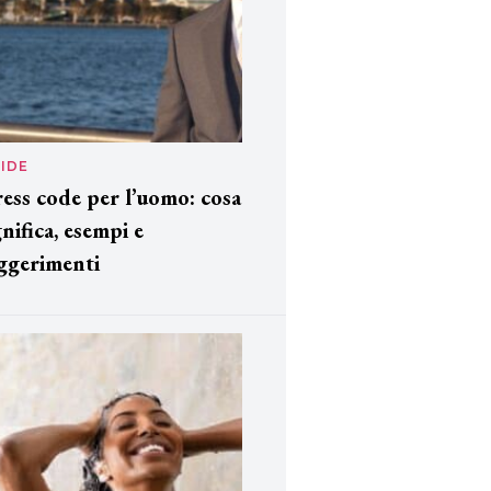
IDE
ess code per l’uomo: cosa
gnifica, esempi e
ggerimenti