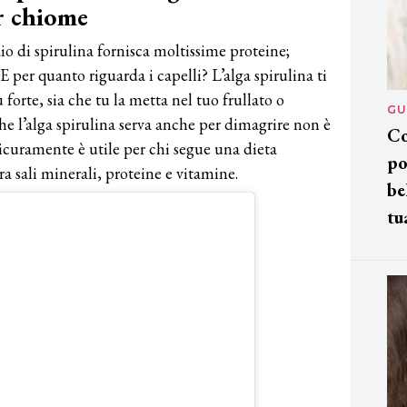
r chiome
o di spirulina fornisca moltissime proteine;
E per quanto riguarda i capelli? L’alga spirulina ti
forte, sia che tu la metta nel tuo frullato o
GU
he l’alga spirulina serva anche per dimagrire non è
Co
Sicuramente è utile per chi segue una dieta
po
ra sali minerali, proteine e vitamine.
be
tu