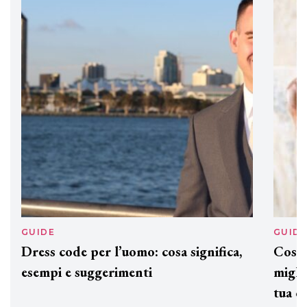
ogni capello
GUIDE
GUID
Dress code per l’uomo: cosa significa,
Cos'è
esempi e suggerimenti
miglio
tua c