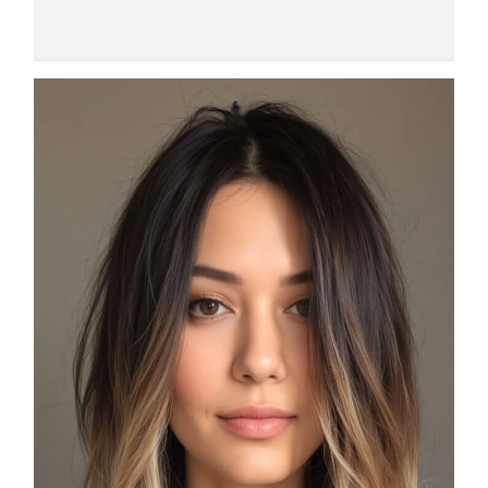
COSMOPROF WORLDWIDE BOLOGNA
Cosmprof Worldwide Bologna
presenta THE BEAUTY &
WELLNESS CONGRESS 2022: I
TEMI
DYSON
Dyson presenta la nuova collezione
pervinca e rosé per Natale
COTRIL
Continua la carrellata di look firmati