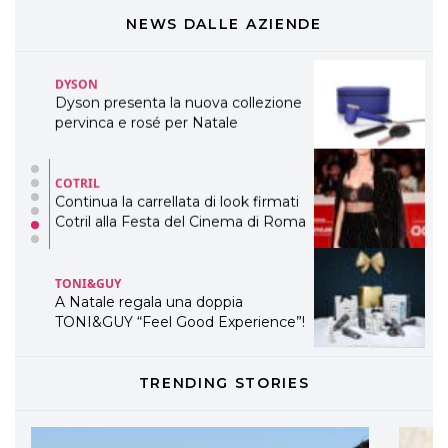
DYSON
NEWS DALLE AZIENDE
Dyson presenta la nuova collezione
pervinca e rosé per Natale
COTRIL
Continua la carrellata di look firmati
Cotril alla Festa del Cinema di Roma
TONI&GUY
A Natale regala una doppia
TONI&GUY “Feel Good Experience”!
TONI&GUY
LABEL.M lancia la sua innovativa ed
eco-sostenibile linea di prodotti
professionali
TRENDING STORIES
DAVINES
Davines presenta cofanetti beauty
preziosi per un regalo adatto ad