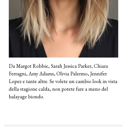
Cotril alla Festa del Cinema di Roma
TONI&GUY
A Natale regala una doppia
TONI&GUY “Feel Good Experience”!
TONI&GUY
LABEL.M lancia la sua innovativa ed
eco-sostenibile linea di prodotti
professionali
Da Margot Robbie, Sarah Jessica Parker, Chiara
DAVINES
Ferragni, Amy Adams, Olivia Palermo, Jennifer
Davines presenta cofanetti beauty
Lopez e tante altre. Se volete un cambio look in vista
preziosi per un regalo adatto ad
ogni capello
della stagione calda, non potete fare a meno del
balayage biondo.
COSMOPROF WORLDWIDE BOLOGNA
Cosmprof Worldwide Bologna
presenta THE BEAUTY &
WELLNESS CONGRESS 2022: I
TEMI