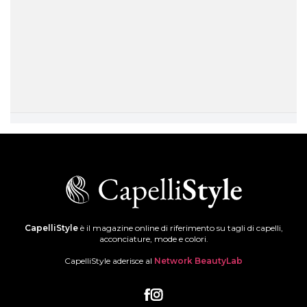
CapelliStyle
è il magazine online di riferimento su tagli di capelli,
acconciature, mode e colori.
CapelliStyle aderisce al
Network BeautyLab