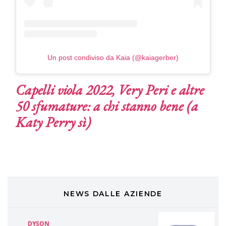
TONI&GUY
A Natale regala una doppia
TONI&GUY “Feel Good Experience”!
Un post condiviso da Kaia (@kaiagerber)
TONI&GUY
LABEL.M lancia la sua innovativa ed
Capelli viola 2022, Very Peri e altre
eco-sostenibile linea di prodotti
professionali
50 sfumature: a chi stanno bene (a
Katy Perry sì)
DAVINES
Davines presenta cofanetti beauty
preziosi per un regalo adatto ad
ogni capello
COSMOPROF WORLDWIDE BOLOGNA
Cosmprof Worldwide Bologna
presenta THE BEAUTY &
WELLNESS CONGRESS 2022: I
NEWS DALLE AZIENDE
TEMI
DYSON