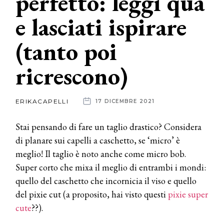
perfetto: leggi qua
e lasciati ispirare
News
(tanto poi
dalle
aziende
ricrescono)
ERIKACAPELLI
17 DICEMBRE 2021
Stai pensando di fare un taglio drastico? Considera
di planare sui capelli a caschetto, se ‘micro’ è
meglio! Il taglio è noto anche come micro bob.
Super corto che mixa il meglio di entrambi i mondi:
quello del caschetto che incornicia il viso e quello
del pixie cut (a proposito, hai visto questi
pixie super
cute
??).