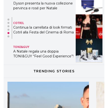
Dyson presenta la nuova collezione
pervinca e rosé per Natale
COTRIL
Continua la carrellata di look firmati
Cotril alla Festa del Cinema di Roma
TONI&GUY
A Natale regala una doppia
TONI&GUY “Feel Good Experience”!
TONI&GUY
TRENDING STORIES
LABEL.M lancia la sua innovativa ed
eco-sostenibile linea di prodotti
professionali
DAVINES
Davines presenta cofanetti beauty
preziosi per un regalo adatto ad
ogni capello