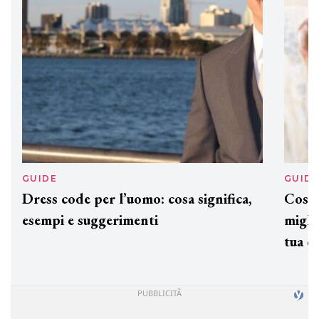
GUIDE
GUID
Dress code per l’uomo: cosa significa,
Cos'è
esempi e suggerimenti
miglio
tua c