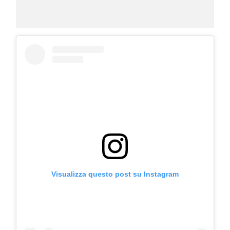
COSMOPROF WORLDWIDE BOLOGNA
Cosmprof Worldwide Bologna
presenta THE BEAUTY &
WELLNESS CONGRESS 2022: I
TEMI
DYSON
Dyson presenta la nuova collezione
pervinca e rosé per Natale
Visualizza questo post su Instagram
COTRIL
Continua la carrellata di look firmati
Cotril alla Festa del Cinema di Roma