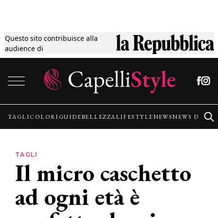
Questo sito contribuisce alla
Tagli
audience di
Vai al contenuto
Colori
Guide
TAGLI
COLORI
GUIDE
BELLEZZA
LIFESTYLE
NEWS
NEWS DALLE
Bellezza
TAGLI
Il micro caschetto
Lifestyle
ad ogni età è
News