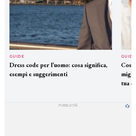
GUIDE
GUID
Dress code per l’uomo: cosa significa,
Cos'è
esempi e suggerimenti
miglio
tua c