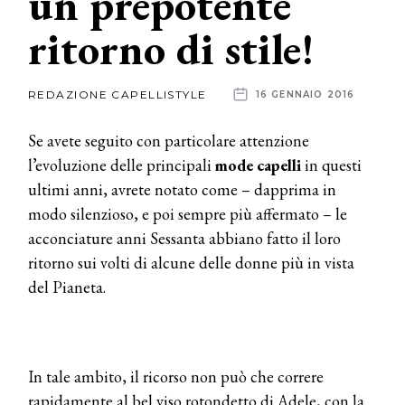
un prepotente
ritorno di stile!
News
dalle
REDAZIONE CAPELLISTYLE
16 GENNAIO 2016
aziende
Se avete seguito con particolare attenzione
l’evoluzione delle principali
mode capelli
in questi
ultimi anni, avrete notato come – dapprima in
modo silenzioso, e poi sempre più affermato – le
acconciature anni Sessanta abbiano fatto il loro
ritorno sui volti di alcune delle donne più in vista
del Pianeta.
In tale ambito, il ricorso non può che correre
rapidamente al bel viso rotondetto di Adele, con la