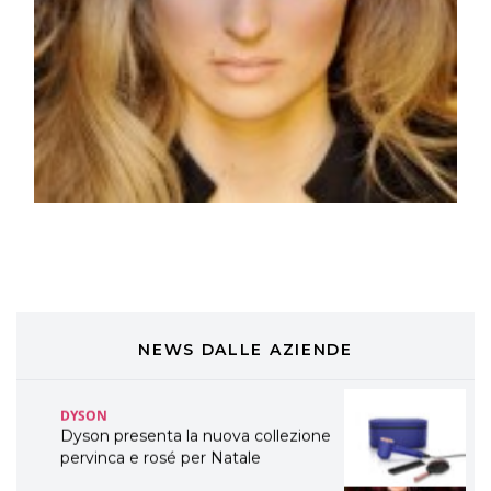
eco-sostenibile linea di prodotti
professionali
DAVINES
Davines presenta cofanetti beauty
preziosi per un regalo adatto ad
ogni capello
COSMOPROF WORLDWIDE BOLOGNA
Cosmprof Worldwide Bologna
presenta THE BEAUTY &
WELLNESS CONGRESS 2022: I
TEMI
DYSON
Dyson presenta la nuova collezione
pervinca e rosé per Natale
NEWS DALLE AZIENDE
COTRIL
Continua la carrellata di look firmati
Cotril alla Festa del Cinema di Roma