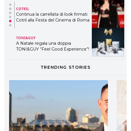
TONI&GUY
A Natale regala una doppia
TONI&GUY “Feel Good Experience”!
TONI&GUY
LABEL.M lancia la sua innovativa ed
eco-sostenibile linea di prodotti
professionali
DAVINES
TRENDING STORIES
Davines presenta cofanetti beauty
preziosi per un regalo adatto ad
ogni capello