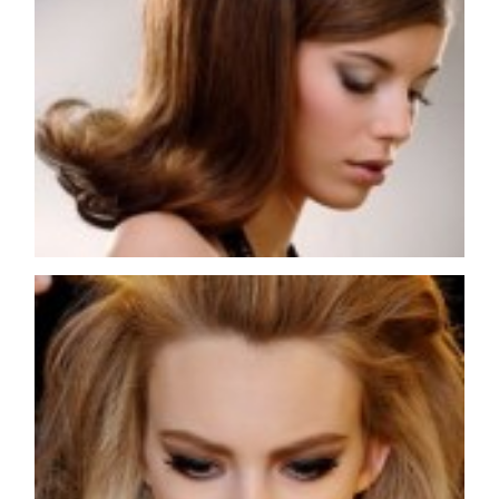
COSMOPROF WORLDWIDE BOLOGNA
Cosmprof Worldwide Bologna
presenta THE BEAUTY &
WELLNESS CONGRESS 2022: I
TEMI
DYSON
Dyson presenta la nuova collezione
pervinca e rosé per Natale
COTRIL
Continua la carrellata di look firmati
Cotril alla Festa del Cinema di Roma
TONI&GUY
A Natale regala una doppia
TONI&GUY “Feel Good Experience”!
TONI&GUY
LABEL.M lancia la sua innovativa ed