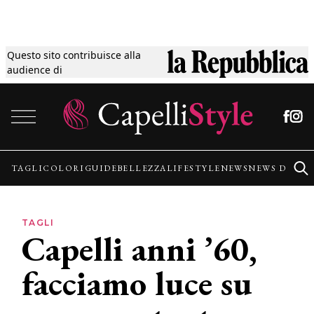
Questo sito contribuisce alla
Tagli
audience di
Vai al contenuto
Colori
Guide
TAGLI
COLORI
GUIDE
BELLEZZA
LIFESTYLE
NEWS
NEWS DALLE
Bellezza
TAGLI
Capelli anni ’60,
Lifestyle
facciamo luce su
News