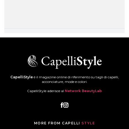
CapelliStyle
è il magazine online di riferimento su tagli di capelli,
acconciature, mode e colori.
CapelliStyle aderisce al
Network BeautyLab
MORE FROM CAPELLI
STYLE