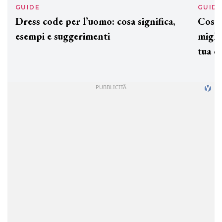
GUIDE
GUID
Dress code per l’uomo: cosa significa,
Cos'è
esempi e suggerimenti
miglio
tua c