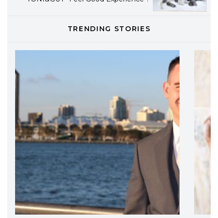
TONI&GUY
TRENDING STORIES
LABEL.M lancia la sua innovativa ed
eco-sostenibile linea di prodotti
professionali
DAVINES
Davines presenta cofanetti beauty
preziosi per un regalo adatto ad
ogni capello