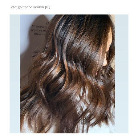
Foto: @vitaebellasalon [IG]
COSMOPROF WORLDWIDE BOLOGNA
Cosmprof Worldwide Bologna
presenta THE BEAUTY &
WELLNESS CONGRESS 2022: I