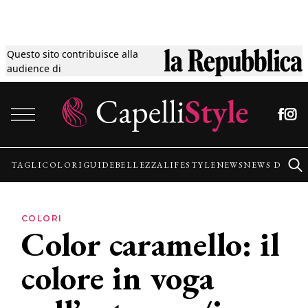
Questo sito contribuisce alla
Tagli
audience di
Vai al contenuto
Colori
Guide
TAGLI
COLORI
GUIDE
BELLEZZA
LIFESTYLE
NEWS
NEWS DALLE
Bellezza
COLORI
Color caramello: il
Lifestyle
colore in voga
News