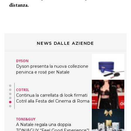
distanza.
Davines presenta cofanetti beauty
preziosi per un regalo adatto ad
ogni capello
COSMOPROF WORLDWIDE BOLOGNA
Cosmprof Worldwide Bologna
presenta THE BEAUTY &
WELLNESS CONGRESS 2022: I
NEWS DALLE AZIENDE
TEMI
DYSON
Dyson presenta la nuova collezione
pervinca e rosé per Natale
COTRIL
Continua la carrellata di look firmati
Cotril alla Festa del Cinema di Roma
TONI&GUY
A Natale regala una doppia
TONI&GUY “Feel Good Experience”!