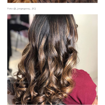
Foto: @_jorgegaray_ [IG]