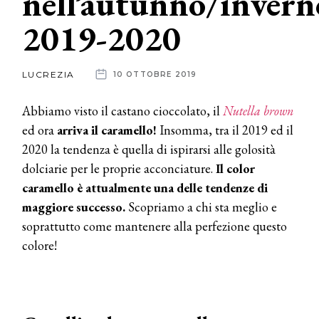
nell’autunno/invern
2019-2020
News
dalle
LUCREZIA
10 OTTOBRE 2019
aziende
Abbiamo visto il castano cioccolato, il
Nutella brown
ed ora
arriva il caramello!
Insomma, tra il 2019 ed il
2020 la tendenza è quella di ispirarsi alle golosità
dolciarie per le proprie acconciature.
Il color
caramello è attualmente una delle tendenze di
maggiore successo.
Scopriamo a chi sta meglio e
soprattutto come mantenere alla perfezione questo
colore!