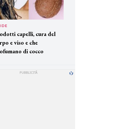
IDE
odotti capelli, cura del
rpo e viso e che
ofumano di cocco