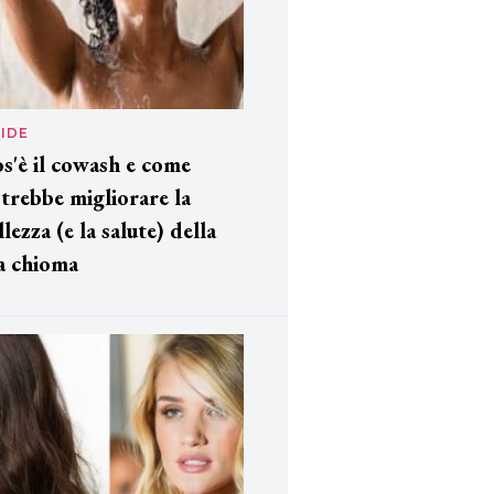
IDE
s'è il cowash e come
trebbe migliorare la
llezza (e la salute) della
a chioma