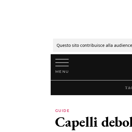
Tagli
Colori
Questo sito contribuisce alla audience
Vai al contenuto
Guide
MENU
Bellezza
TA
Lifestyle
GUIDE
Capelli debol
News