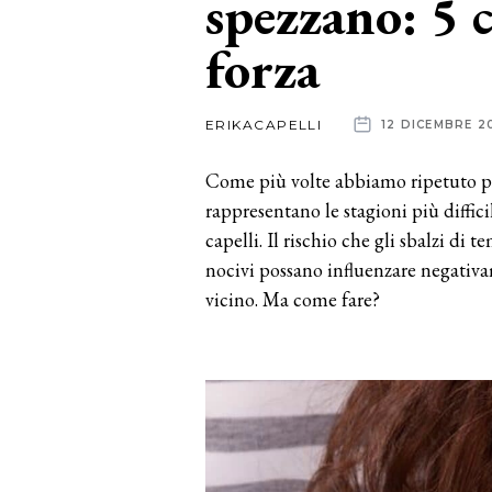
spezzano: 5 c
forza
News
dalle
ERIKACAPELLI
12 DICEMBRE 2
aziende
Come più volte abbiamo ripetuto pro
rappresentano le stagioni più diffic
capelli. Il rischio che gli sbalzi di 
nocivi possano influenzare negativa
vicino. Ma come fare?