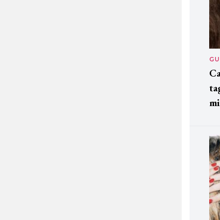
GU
Ca
ta
mi