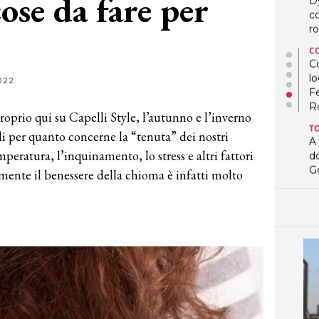
ose da fare per
D
co
ro
C
Co
lo
022
F
R
prio qui su Capelli Style, l’autunno e l’inverno
T
ili per quanto concerne la “tenuta” dei nostri
A
temperatura, l’inquinamento, lo stress e altri fattori
d
G
mente il benessere della chioma è infatti molto
T
L
in
so
pr
D
D
co
pe
og