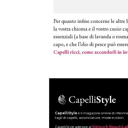
Per quanto infine concerne le altre
la vostra chioma e il vostro cuoio ca
essenziali (a base di lavanda o rosm
capo, e che l’olio di pesce può esse
Capelli ricci, come accenderli in in
CapelliStyle
è il magazine online di riferim
tagli di capelli, acconciature, mode e colori.
CapelliStyle aderisce al
Network BeautyLa