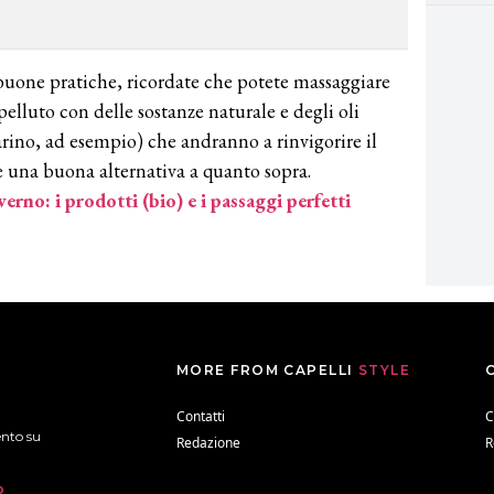
 buone pratiche, ricordate che potete massaggiare
pelluto con delle sostanze naturale e degli oli
arino, ad esempio) che andranno a rinvigorire il
re una buona alternativa a quanto sopra.
verno: i prodotti (bio) e i passaggi perfetti
MORE FROM CAPELLI
STYLE
Contatti
C
ento su
Redazione
R
b