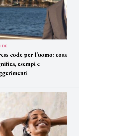
IDE
ess code per l’uomo: cosa
gnifica, esempi e
ggerimenti