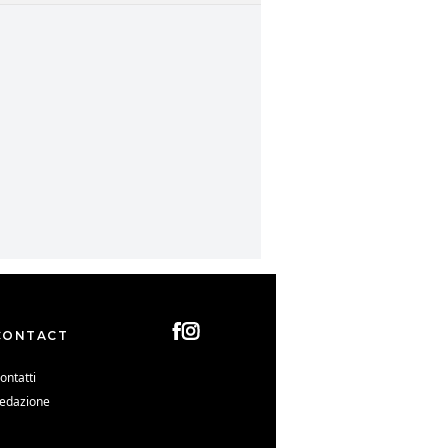
CONTACT
ontatti
edazione