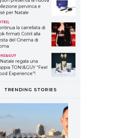
yson presenta la nuova
llezione pervinca e
sé per Natale
OTRIL
ntinua la carrellata di
ok firmati Cotril alla
esta del Cinema di
oma
ONI&GUY
 Natale regala una
oppia TONI&GUY “Feel
ood Experience”!
ONI&GUY
ABEL.M lancia la sua
TRENDING STORIES
novativa ed eco-
stenibile linea di
odotti professionali
AVINES
avines presenta
fanetti beauty preziosi
r un regalo adatto ad
ni capello