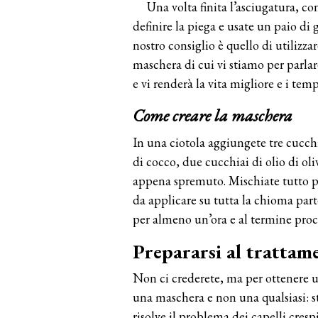
Una volta finita l’asciugatura, co
definire la piega e usate un paio di g
nostro consiglio è quello di utilizz
maschera di cui vi stiamo per parlar
e vi renderà la vita migliore e i te
Come creare la maschera
In una ciotola aggiungete tre cucchi
di cocco, due cucchiai di olio di ol
appena spremuto. Mischiate tutto 
da applicare su tutta la chioma part
per almeno un’ora e al termine proce
Prepararsi al trattam
Non ci crederete, ma per ottenere u
una maschera e non una qualsiasi: 
risolve il problema dei capelli crespi