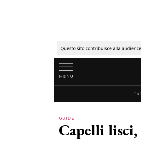
Tagli
Colori
Questo sito contribuisce alla audience
Vai al contenuto
Guide
MENU
Bellezza
TA
Lifestyle
GUIDE
Capelli lisci
News