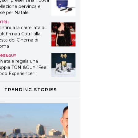
ok firmati Cotril alla
esta del Cinema di
oma
ONI&GUY
 Natale regala una
oppia TONI&GUY “Feel
ood Experience”!
ONI&GUY
ABEL.M lancia la sua
novativa ed eco-
stenibile linea di
odotti professionali
AVINES
avines presenta
TRENDING STORIES
fanetti beauty preziosi
r un regalo adatto ad
ni capello