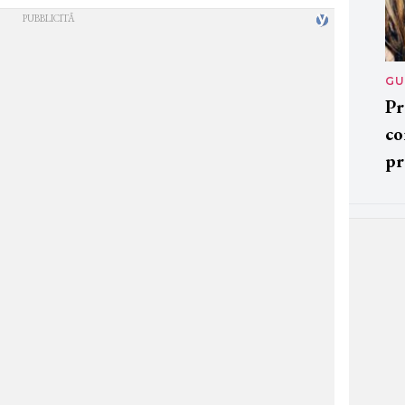
GU
Pr
co
pr