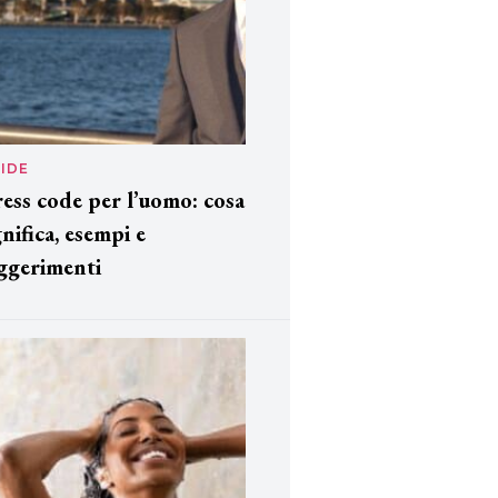
IDE
ess code per l’uomo: cosa
gnifica, esempi e
ggerimenti