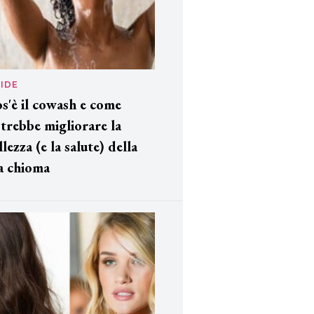
IDE
s'è il cowash e come
trebbe migliorare la
llezza (e la salute) della
a chioma