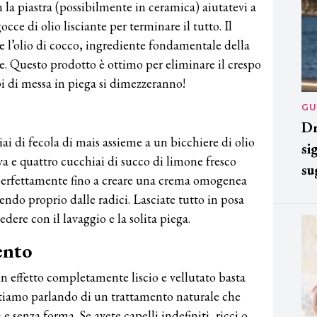
n la piastra (possibilmente in ceramica) aiutatevi a
occe di olio lisciante per terminare il tutto. Il
are l’olio di cocco, ingrediente fondamentale della
e. Questo prodotto è ottimo per eliminare il crespo
mpi di messa in piega si dimezzeranno!
GU
Dr
ai di fecola di mais assieme a un bicchiere di olio
si
iva e quattro cucchiai di succo di limone fresco
su
perfettamente fino a creare una crema omogenea
endo proprio dalle radici. Lasciate tutto in posa
dere con il lavaggio e la solita piega.
ento
n effetto completamente liscio e vellutato basta
stiamo parlando di un trattamento naturale che
 e senza forma. Se avete capelli indefiniti, ricci o