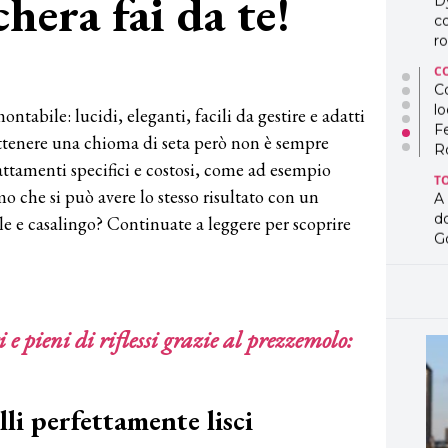
hera fai da te!
lo
F
R
T
A
montabile: lucidi, eleganti, facili da gestire e adatti
d
G
. Ottenere una chioma di seta però non è sempre
rattamenti specifici e costosi, come ad esempio
T
L
mo che si può avere lo stesso risultato con un
in
 e casalingo? Continuate a leggere per scoprire
so
pr
D
D
co
pe
 e pieni di riflessi grazie al prezzemolo:
og
li perfettamente lisci