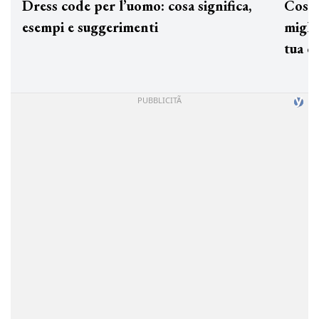
Dress code per l’uomo: cosa significa,
Cos'è
esempi e suggerimenti
miglio
tua c