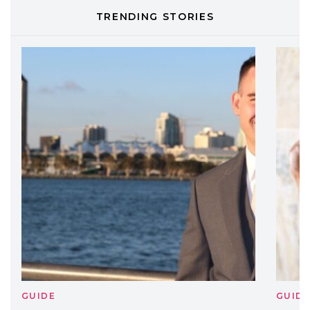
TONI&GUY
TRENDING STORIES
LABEL.M lancia la sua innovativa ed
eco-sostenibile linea di prodotti
professionali
DAVINES
Davines presenta cofanetti beauty
preziosi per un regalo adatto ad
ogni capello
GUIDE
GUID