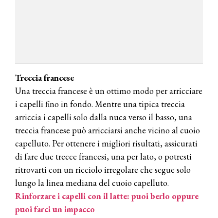
DYSON
Dyson presenta la nuova collezione
pervinca e rosé per Natale
COTRIL
Continua la carrellata di look firmati
Treccia francese
Cotril alla Festa del Cinema di Roma
Una treccia francese è un ottimo modo per arricciare
i capelli fino in fondo. Mentre una tipica treccia
TONI&GUY
arriccia i capelli solo dalla nuca verso il basso, una
A Natale regala una doppia
TONI&GUY “Feel Good Experience”!
treccia francese può arricciarsi anche vicino al cuoio
capelluto. Per ottenere i migliori risultati, assicurati
TONI&GUY
di fare due trecce francesi, una per lato, o potresti
LABEL.M lancia la sua innovativa ed
ritrovarti con un ricciolo irregolare che segue solo
eco-sostenibile linea di prodotti
professionali
lungo la linea mediana del cuoio capelluto.
Rinforzare i capelli con il latte: puoi berlo oppure
DAVINES
puoi farci un impacco
Davines presenta cofanetti beauty