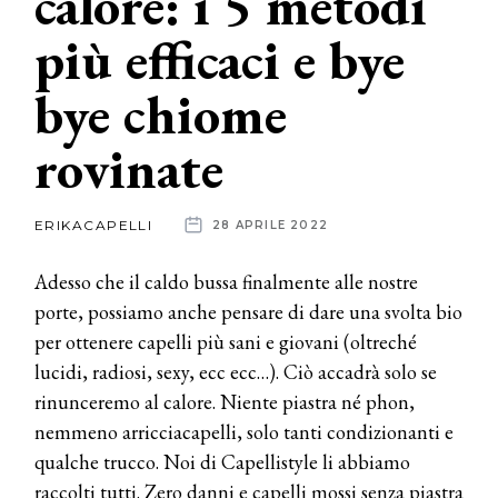
calore: i 5 metodi
più efficaci e bye
News
bye chiome
dalle
aziende
rovinate
ERIKACAPELLI
28 APRILE 2022
Adesso che il caldo bussa finalmente alle nostre
porte, possiamo anche pensare di dare una svolta bio
per ottenere capelli più sani e giovani (oltreché
lucidi, radiosi, sexy, ecc ecc…). Ciò accadrà solo se
rinunceremo al calore. Niente piastra né phon,
nemmeno arricciacapelli, solo tanti condizionanti e
qualche trucco. Noi di Capellistyle li abbiamo
raccolti tutti. Zero danni e capelli mossi senza piastra