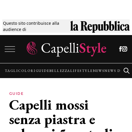
Questo sito contribuisce alla
Tagli
audience di
Vai al contenuto
Colori
Guide
TAGLI
COLORI
GUIDE
BELLEZZA
LIFESTYLE
NEWS
NEWS DALLE
Bellezza
GUIDE
Capelli mossi
Lifestyle
senza piastra e
News