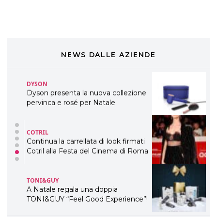
preziosi per un regalo adatto ad
ogni capello
COSMOPROF WORLDWIDE BOLOGNA
Cosmprof Worldwide Bologna
presenta THE BEAUTY &
WELLNESS CONGRESS 2022: I
NEWS DALLE AZIENDE
TEMI
DYSON
Dyson presenta la nuova collezione
pervinca e rosé per Natale
COTRIL
Continua la carrellata di look firmati
Cotril alla Festa del Cinema di Roma
TONI&GUY
A Natale regala una doppia
TONI&GUY “Feel Good Experience”!