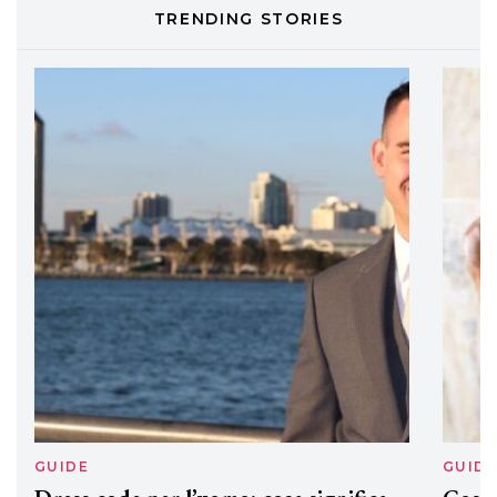
TONI&GUY
TRENDING STORIES
LABEL.M lancia la sua innovativa ed
eco-sostenibile linea di prodotti
professionali
DAVINES
Davines presenta cofanetti beauty
preziosi per un regalo adatto ad
ogni capello
GUIDE
GUID