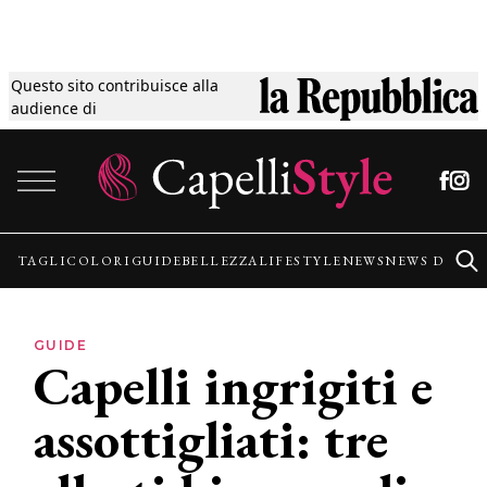
Questo sito contribuisce alla
Tagli
audience di
Vai al contenuto
Colori
Guide
TAGLI
COLORI
GUIDE
BELLEZZA
LIFESTYLE
NEWS
NEWS DALLE
Bellezza
GUIDE
Capelli ingrigiti e
Lifestyle
assottigliati: tre
News