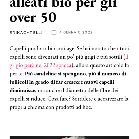
alleati bio per gli
over 50
News
dalle
ERIKACAPELLI
4 GENNAIO 2022
aziende
Capelli prodotti bio anti age. Se hai notato che i tuoi
capelli sono diventati un po’ più grigi e più sottili (
il
grigio però nel 2022 spacca
), allora questo articolo fa
per te.
Più candeline si spengono, più il numero di
follicoli in grado di far crescere nuovi capelli
diminuisce
, ma anche il diametro delle fibre dei
capelli si riduce. Cosa fare? Sorridere e accarezzare la
propria chioma con prodotti ad hoc.