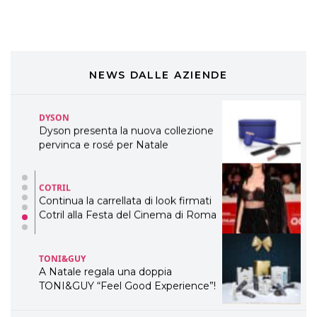
ogni capello
COSMOPROF WORLDWIDE BOLOGNA
Cosmprof Worldwide Bologna
presenta THE BEAUTY &
WELLNESS CONGRESS 2022: I
NEWS DALLE AZIENDE
TEMI
DYSON
Dyson presenta la nuova collezione
pervinca e rosé per Natale
COTRIL
Continua la carrellata di look firmati
Cotril alla Festa del Cinema di Roma
TONI&GUY
A Natale regala una doppia
TONI&GUY “Feel Good Experience”!