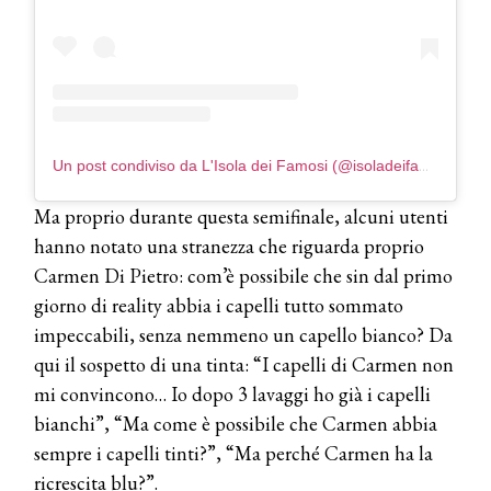
presenta THE BEAUTY &
WELLNESS CONGRESS 2022: I
TEMI
DYSON
Dyson presenta la nuova collezione
pervinca e rosé per Natale
Un post condiviso da L'Isola dei Famosi (@isoladeifamosi)
COTRIL
Ma proprio durante questa semifinale, alcuni utenti
Continua la carrellata di look firmati
hanno notato una stranezza che riguarda proprio
Cotril alla Festa del Cinema di Roma
Carmen Di Pietro: com’è possibile che sin dal primo
giorno di reality abbia i capelli tutto sommato
TONI&GUY
impeccabili, senza nemmeno un capello bianco? Da
A Natale regala una doppia
TONI&GUY “Feel Good Experience”!
qui il sospetto di una tinta: “I capelli di Carmen non
mi convincono… Io dopo 3 lavaggi ho già i capelli
TONI&GUY
bianchi”, “Ma come è possibile che Carmen abbia
LABEL.M lancia la sua innovativa ed
sempre i capelli tinti?”, “Ma perché Carmen ha la
eco-sostenibile linea di prodotti
professionali
ricrescita blu?”.