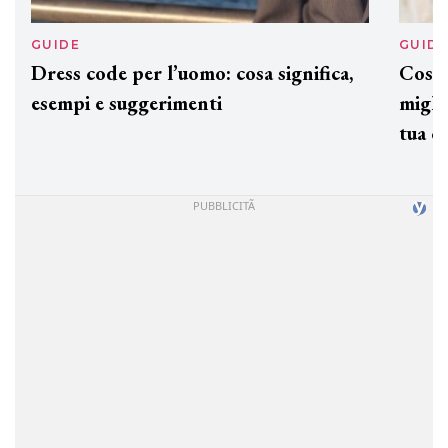
GUIDE
GUID
Dress code per l’uomo: cosa significa,
Cos'è
esempi e suggerimenti
miglio
tua c