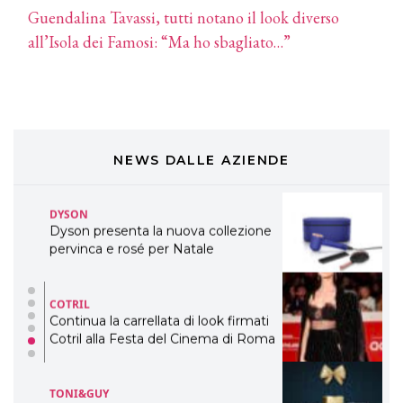
Guendalina Tavassi, tutti notano il look diverso
DAVINES
all’Isola dei Famosi: “Ma ho sbagliato…”
Davines presenta cofanetti beauty
preziosi per un regalo adatto ad
ogni capello
COSMOPROF WORLDWIDE BOLOGNA
Cosmprof Worldwide Bologna
presenta THE BEAUTY &
WELLNESS CONGRESS 2022: I
NEWS DALLE AZIENDE
TEMI
DYSON
Dyson presenta la nuova collezione
pervinca e rosé per Natale
COTRIL
Continua la carrellata di look firmati
Cotril alla Festa del Cinema di Roma
TONI&GUY