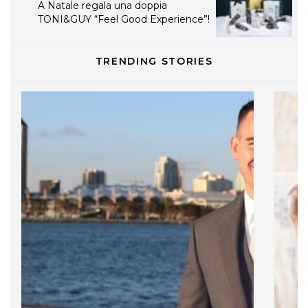
A Natale regala una doppia
TONI&GUY “Feel Good Experience”!
TONI&GUY
TRENDING STORIES
LABEL.M lancia la sua innovativa ed
eco-sostenibile linea di prodotti
professionali
DAVINES
Davines presenta cofanetti beauty
preziosi per un regalo adatto ad
ogni capello