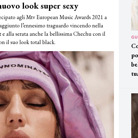
 nuovo look super sexy
ecipato agli Mtv European Music Awards 2021 a
aggiunto l’ennesimo traguardo vincendo nella
t e alla serata anche la bellissima Chechu con il
GU
n il suo look total black.
Co
po
be
tu