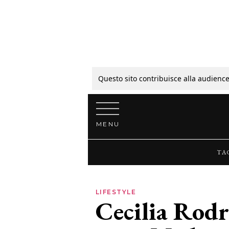
Tagli
Colori
Questo sito contribuisce alla audience
Vai al contenuto
Guide
MENU
Bellezza
TA
Lifestyle
LIFESTYLE
Cecilia Rodr
News