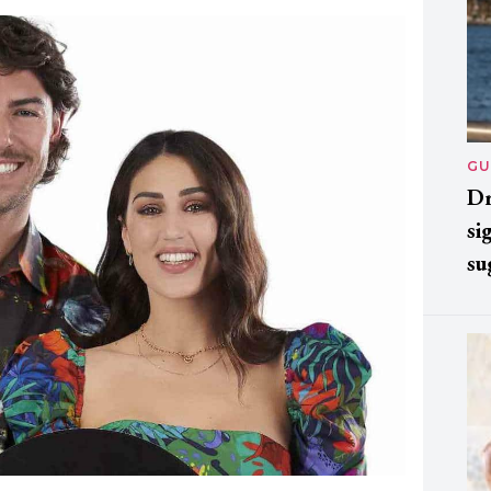
GU
Dr
si
su