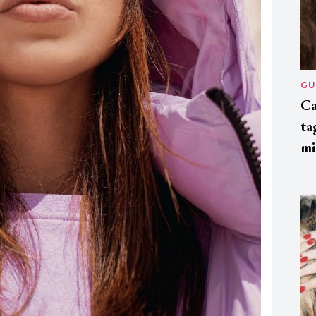
GU
Ca
ta
mi