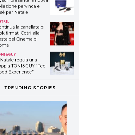
yson presenta la nuova
llezione pervinca e
sé per Natale
OTRIL
ntinua la carrellata di
ok firmati Cotril alla
esta del Cinema di
oma
ONI&GUY
 Natale regala una
oppia TONI&GUY “Feel
ood Experience”!
ONI&GUY
ABEL.M lancia la sua
TRENDING STORIES
novativa ed eco-
stenibile linea di
odotti professionali
AVINES
avines presenta
fanetti beauty preziosi
r un regalo adatto ad
ni capello