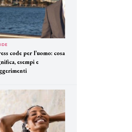
IDE
ess code per l’uomo: cosa
gnifica, esempi e
ggerimenti