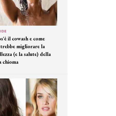
IDE
s'è il cowash e come
trebbe migliorare la
llezza (e la salute) della
a chioma