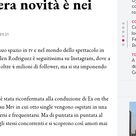
era novità è nei
D
co
ro
C
Co
lo
2021
F
R
 suo spazio in tv e nel mondo dello spettacolo in
T
Belen Rodriguez è seguitissima su Instagram, dove a
A
 oltre 4 milioni di follower, ma si sta imponendo
d
G
T
L
in
 è stata riconfermata alla conduzione di Ex on the
so
pr
su Mtv in cui otto single vengono ospitati in una
D
cersi e frequentarsi. Ma di puntata in puntata al
D
gli stessi concorrenti e si scoprono così amori mai
co
pe
og