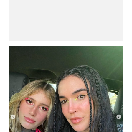
COSMOPROF WORLDWIDE BOLOGNA
Cosmprof Worldwide Bologna
presenta THE BEAUTY &
WELLNESS CONGRESS 2022: I
TEMI
DYSON
Dyson presenta la nuova collezione
pervinca e rosé per Natale
COTRIL
Continua la carrellata di look firmati