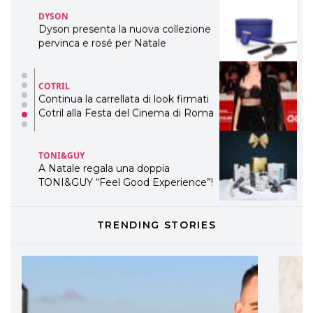
DYSON
Dyson presenta la nuova collezione
pervinca e rosé per Natale
COTRIL
Continua la carrellata di look firmati
Cotril alla Festa del Cinema di Roma
TONI&GUY
A Natale regala una doppia
TONI&GUY “Feel Good Experience”!
TONI&GUY
TRENDING STORIES
LABEL.M lancia la sua innovativa ed
eco-sostenibile linea di prodotti
professionali
DAVINES
Davines presenta cofanetti beauty