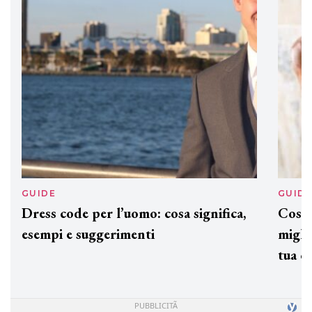
preziosi per un regalo adatto ad
ogni capello
GUIDE
GUID
Dress code per l’uomo: cosa significa,
Cos'è
esempi e suggerimenti
miglio
tua c