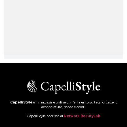
CapelliStyle
è il magazine online di riferimento su tagli di capelli,
acconciature, mode e colori.
CapelliStyle aderisce al
Network BeautyLab