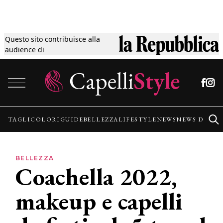
Questo sito contribuisce alla
Tagli
audience di
Vai al contenuto
Colori
Guide
TAGLI
COLORI
GUIDE
BELLEZZA
LIFESTYLE
NEWS
NEWS DALLE
Bellezza
BELLEZZA
Coachella 2022,
Lifestyle
makeup e capelli
News