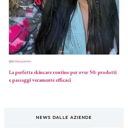
Cotril alla Festa del Cinema di Roma
TONI&GUY
A Natale regala una doppia
TONI&GUY “Feel Good Experience”!
TONI&GUY
LABEL.M lancia la sua innovativa ed
eco-sostenibile linea di prodotti
@brittanyxavier
professionali
La perfetta skincare routine per over 50: prodotti
DAVINES
e passaggi veramente efficaci
Davines presenta cofanetti beauty
preziosi per un regalo adatto ad
ogni capello
COSMOPROF WORLDWIDE BOLOGNA
Cosmprof Worldwide Bologna
presenta THE BEAUTY &
WELLNESS CONGRESS 2022: I
NEWS DALLE AZIENDE
TEMI