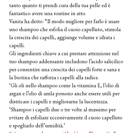
WELLNESS CONGRESS 2022: I
tanto quanto ti prendi cura della tua pelle ed è
TEMI
fantastico avere una routine in atto.
Vanita ha detto: “Il modo migliore per farlo è usare
DYSON
Dyson presenta la nuova collezione
uno shampoo che esfolia il cuoio capelluto, stimola
pervinca e rosé per Natale
la crescita dei capelli, aggiunge volume e idrata i
capelli.
COTRIL
Gli ingredienti chiave a cui prestare attenzione nel
Continua la carrellata di look firmati
tuo shampoo addensante includono l’acido salicilico
Cotril alla Festa del Cinema di Roma
per consentire una crescita dei capelli forte e sana e
la biotina che rafforza i capelli alla radice.
TONI&GUY
‘Gli oli nello shampoo come la vitamina E, l’olio di
A Natale regala una doppia
TONI&GUY “Feel Good Experience”!
argan e l’olio di amla possono anche essere utili per
districare i capelli e migliorarne la lucentezza.
TONI&GUY
‘Shampoo i capelli due o tre volte al massimo per
LABEL.M lancia la sua innovativa ed
evitare di esfoliare eccessivamente il cuoio capelluto
eco-sostenibile linea di prodotti
professionali
e spogliarlo dell’umidità.’