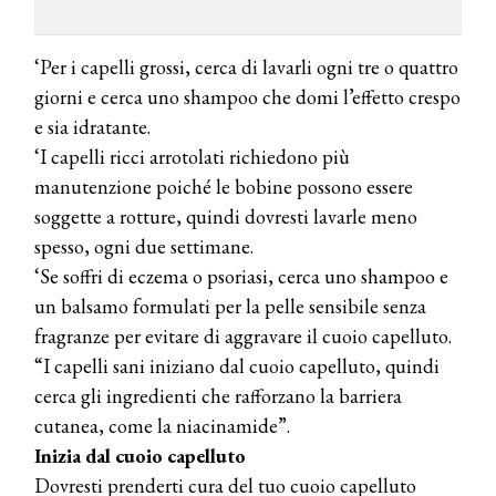
‘Per i capelli grossi, cerca di lavarli ogni tre o quattro
giorni e cerca uno shampoo che domi l’effetto crespo
e sia idratante.
‘I capelli ricci arrotolati richiedono più
manutenzione poiché le bobine possono essere
soggette a rotture, quindi dovresti lavarle meno
spesso, ogni due settimane.
‘Se soffri di eczema o psoriasi, cerca uno shampoo e
un balsamo formulati per la pelle sensibile senza
fragranze per evitare di aggravare il cuoio capelluto.
“I capelli sani iniziano dal cuoio capelluto, quindi
cerca gli ingredienti che rafforzano la barriera
cutanea, come la niacinamide”.
COSMOPROF WORLDWIDE BOLOGNA
Inizia dal cuoio capelluto
Cosmprof Worldwide Bologna
Dovresti prenderti cura del tuo cuoio capelluto
presenta THE BEAUTY &