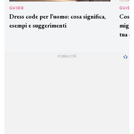
GUIDE
GUID
Dress code per l’uomo: cosa significa,
Cos'è
esempi e suggerimenti
miglio
tua c