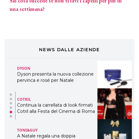
Sai cosa succede se non ti lavi i capelli per più di
DAVINES
una settimana?
Davines presenta cofanetti beauty
preziosi per un regalo adatto ad
ogni capello
COSMOPROF WORLDWIDE BOLOGNA
Cosmprof Worldwide Bologna
presenta THE BEAUTY &
WELLNESS CONGRESS 2022: I
NEWS DALLE AZIENDE
TEMI
DYSON
Dyson presenta la nuova collezione
pervinca e rosé per Natale
COTRIL
Continua la carrellata di look firmati
Cotril alla Festa del Cinema di Roma
TONI&GUY
A Natale regala una doppia