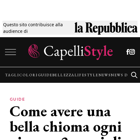
Questo sito contribuisce alla
Tagli
audience di
Vai al contenuto
Colori
Guide
TAGLI
COLORI
GUIDE
BELLEZZA
LIFESTYLE
NEWS
NEWS DALLE
Bellezza
GUIDE
Come avere una
Lifestyle
bella chioma ogni
News