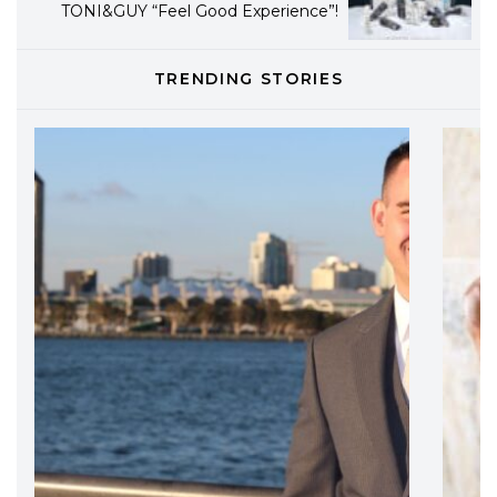
TONI&GUY “Feel Good Experience”!
TONI&GUY
TRENDING STORIES
LABEL.M lancia la sua innovativa ed
eco-sostenibile linea di prodotti
professionali
DAVINES
Davines presenta cofanetti beauty
preziosi per un regalo adatto ad
ogni capello