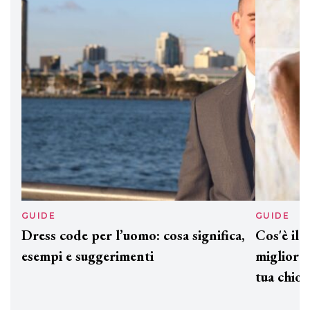
Davines presenta cofanetti beauty
preziosi per un regalo adatto ad
ogni capello
GUIDE
GUID
Dress code per l’uomo: cosa significa,
Cos'è
esempi e suggerimenti
miglio
tua c