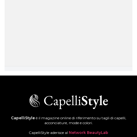
CapelliStyle
è il magazine online di riferimento su tagli di capelli,
acconciature, mode e colori.
CapelliStyle aderisce al
Network BeautyLab