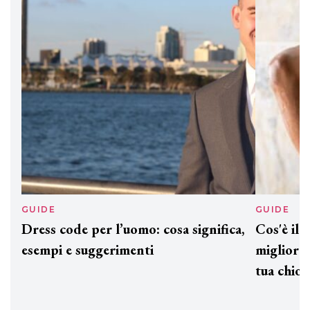
Davines presenta cofanetti beauty
preziosi per un regalo adatto ad
ogni capello
GUIDE
GUID
Dress code per l’uomo: cosa significa,
Cos'è
esempi e suggerimenti
miglio
tua c