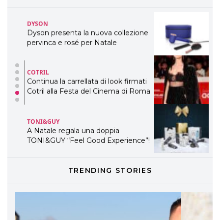
TEMI
DYSON
Dyson presenta la nuova collezione
pervinca e rosé per Natale
COTRIL
Continua la carrellata di look firmati
Cotril alla Festa del Cinema di Roma
TONI&GUY
A Natale regala una doppia
TONI&GUY “Feel Good Experience”!
TONI&GUY
TRENDING STORIES
LABEL.M lancia la sua innovativa ed
eco-sostenibile linea di prodotti
professionali
DAVINES