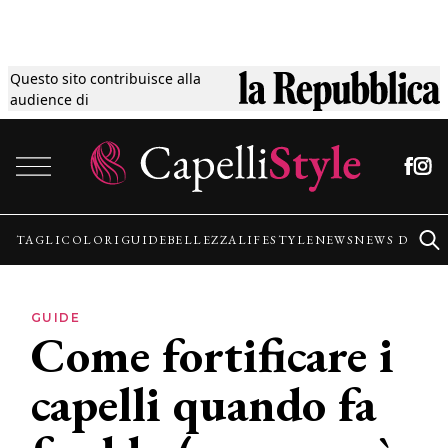
Questo sito contribuisce alla
Tagli
audience di
Vai al contenuto
Colori
Guide
TAGLI
COLORI
GUIDE
BELLEZZA
LIFESTYLE
NEWS
NEWS DALLE
Bellezza
GUIDE
Come fortificare i
Lifestyle
capelli quando fa
News