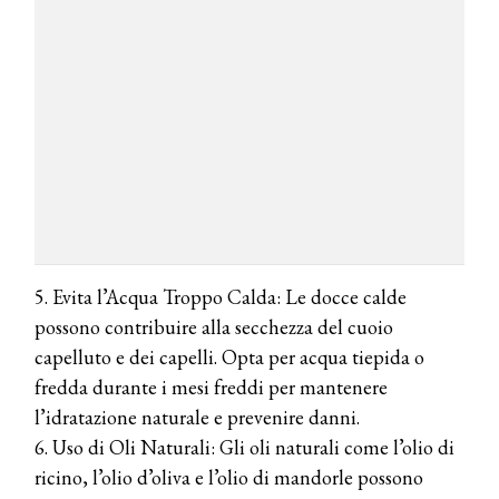
COSMOPROF WORLDWIDE BOLOGNA
Cosmprof Worldwide Bologna
5. Evita l’Acqua Troppo Calda: Le docce calde
presenta THE BEAUTY &
WELLNESS CONGRESS 2022: I
possono contribuire alla secchezza del cuoio
TEMI
capelluto e dei capelli. Opta per acqua tiepida o
fredda durante i mesi freddi per mantenere
DYSON
Dyson presenta la nuova collezione
l’idratazione naturale e prevenire danni.
pervinca e rosé per Natale
6. Uso di Oli Naturali: Gli oli naturali come l’olio di
ricino, l’olio d’oliva e l’olio di mandorle possono
COTRIL