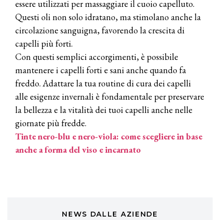
essere utilizzati per massaggiare il cuoio capelluto.
Continua la carrellata di look firmati
Questi oli non solo idratano, ma stimolano anche la
Cotril alla Festa del Cinema di Roma
circolazione sanguigna, favorendo la crescita di
capelli più forti.
TONI&GUY
Con questi semplici accorgimenti, è possibile
A Natale regala una doppia
TONI&GUY “Feel Good Experience”!
mantenere i capelli forti e sani anche quando fa
freddo. Adattare la tua routine di cura dei capelli
TONI&GUY
alle esigenze invernali è fondamentale per preservare
LABEL.M lancia la sua innovativa ed
la bellezza e la vitalità dei tuoi capelli anche nelle
eco-sostenibile linea di prodotti
professionali
giornate più fredde.
Tinte nero-blu e nero-viola: come scegliere in base
DAVINES
anche a forma del viso e incarnato
Davines presenta cofanetti beauty
preziosi per un regalo adatto ad
ogni capello
COSMOPROF WORLDWIDE BOLOGNA
Cosmprof Worldwide Bologna
presenta THE BEAUTY &
WELLNESS CONGRESS 2022: I
NEWS DALLE AZIENDE