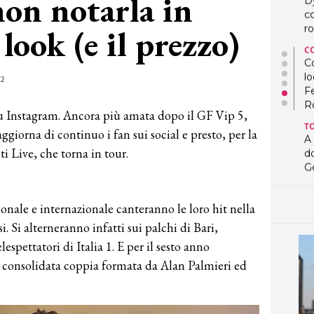
non notarla in
D
co
 look (e il prezzo)
ro
C
Co
lo
22
F
R
su Instagram. Ancora più amata dopo il GF Vip 5,
T
ggiorna di continuo i fan sui social e presto, per la
A
iti Live, che torna in tour.
d
G
T
L
ionale e internazionale canteranno le loro hit nella
in
i. Si alterneranno infatti sui palchi di Bari,
so
pr
elespettatori di Italia 1. E per il sesto anno
D
ai consolidata coppia formata da Alan Palmieri ed
D
co
pe
og