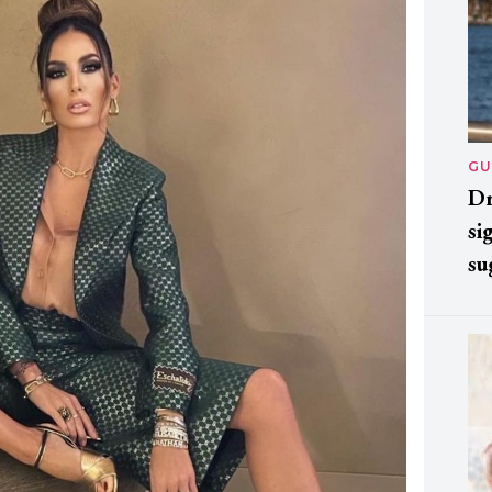
GU
Dr
si
su