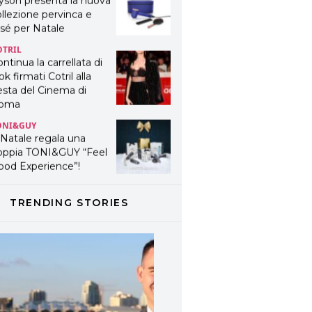
yson presenta la nuova
llezione pervinca e
sé per Natale
OTRIL
ntinua la carrellata di
ok firmati Cotril alla
esta del Cinema di
oma
ONI&GUY
 Natale regala una
oppia TONI&GUY “Feel
ood Experience”!
ONI&GUY
ABEL.M lancia la sua
TRENDING STORIES
novativa ed eco-
stenibile linea di
odotti professionali
AVINES
avines presenta
fanetti beauty preziosi
r un regalo adatto ad
ni capello