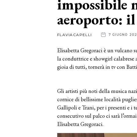
impossibile 
aeroporto: il
News
dalle
FLAVIACAPELLI
7 GIUGNO 20
aziende
Elisabetta Gregoraci è un vulcano 
la conduttrice e showgirl calabrese a
gioia di tutti, tornerà in tv con Batt
Gli artisti più noti della musica naz
cornice di bellissime località puglies
Gallipoli e Trani, per i presenti e i t
consecutivo sul palco ci sarà l’orm
Elisabetta Gregoraci.