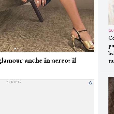
GU
Co
po
be
glamour anche in aereo: il
tu