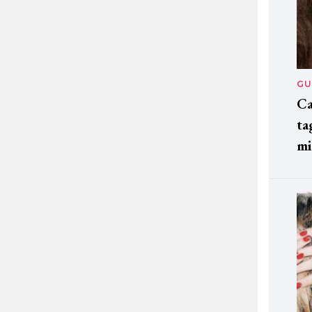
GU
Ca
ta
mi