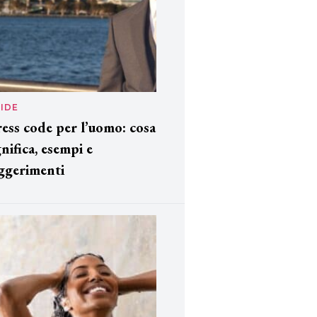
IDE
ess code per l’uomo: cosa
gnifica, esempi e
ggerimenti