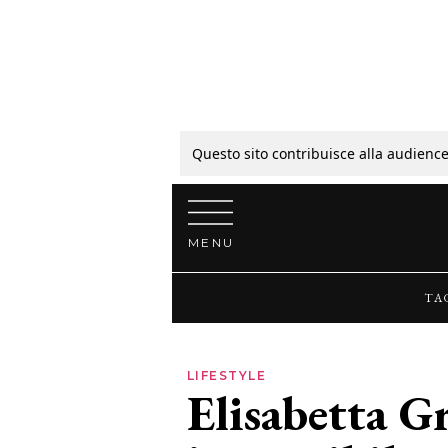
Tagli
Colori
Questo sito contribuisce alla audience
Vai al contenuto
Guide
MENU
Bellezza
TA
Lifestyle
LIFESTYLE
Elisabetta G
News