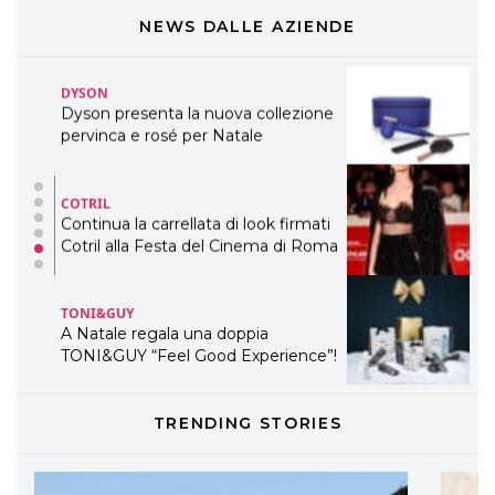
presenta THE BEAUTY &
WELLNESS CONGRESS 2022: I
NEWS DALLE AZIENDE
TEMI
DYSON
Dyson presenta la nuova collezione
pervinca e rosé per Natale
COTRIL
Continua la carrellata di look firmati
Cotril alla Festa del Cinema di Roma
TONI&GUY
A Natale regala una doppia
TONI&GUY “Feel Good Experience”!
TONI&GUY
TRENDING STORIES
LABEL.M lancia la sua innovativa ed
eco-sostenibile linea di prodotti
professionali