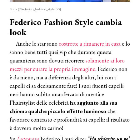
Foto: @federico_fashion_style [IG]
Federico Fashion Style cambia
look
Anche le star sono
costrette a rimanere in casa
e lo
sanno bene tutti quei vip che durante questa
quarantena sono dovuti ricorrere
solamente ai loro
mezzi per curare la propria immagine.
Federico non
è da meno, ma a differenza degli altri, lui con i
capelli ci sa decisamente fare! I suoi fluenti capelli
neri hanno subìto una sferzata di novità e
l’hairstylist delle celebrità
ha aggiunto alla sua
chioma qualche piccolo effetto luminoso
che
favorisce contrasto e profondità ai capelli: il risultato
è davvero molto carino!
Su
Instagram
Federico Lauri dice:
“
Ho schiarito un po’