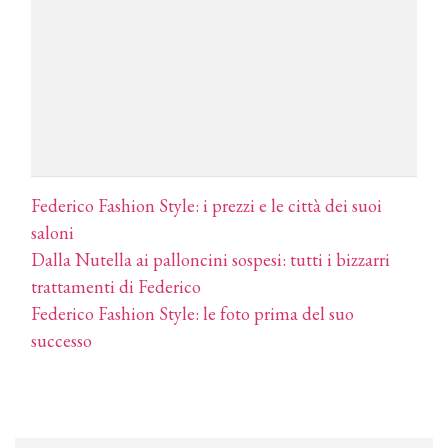
COTRIL
Continua la carrellata di look firmati
Cotril alla Festa del Cinema di Roma
TONI&GUY
A Natale regala una doppia
TONI&GUY “Feel Good Experience”!
Federico Fashion Style: i prezzi e le città dei suoi
TONI&GUY
saloni
LABEL.M lancia la sua innovativa ed
Dalla Nutella ai palloncini sospesi: tutti i bizzarri
eco-sostenibile linea di prodotti
professionali
trattamenti di Federico
Federico Fashion Style: le foto prima del suo
DAVINES
successo
Davines presenta cofanetti beauty
preziosi per un regalo adatto ad
ogni capello
COSMOPROF WORLDWIDE BOLOGNA
Cosmprof Worldwide Bologna