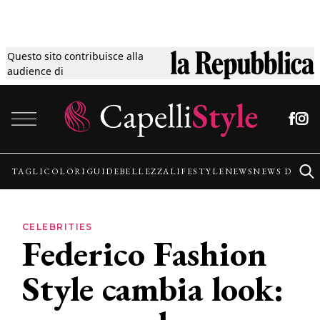
Questo sito contribuisce alla
Tagli
audience di
Vai al contenuto
Colori
Guide
TAGLI
COLORI
GUIDE
BELLEZZA
LIFESTYLE
NEWS
NEWS DALLE
Bellezza
CELEBRITIES
Federico Fashion
Lifestyle
Style cambia look:
News