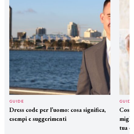
DAVINES
Davines presenta cofanetti beauty
preziosi per un regalo adatto ad
ogni capello
GUIDE
GUID
Dress code per l’uomo: cosa significa,
Cos'è
esempi e suggerimenti
miglio
tua c