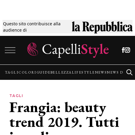
Questo sito contribuisce alla
Tagli
audience di
Vai al contenuto
Colori
Guide
TAGLI
COLORI
GUIDE
BELLEZZA
LIFESTYLE
NEWS
NEWS DALLE
Bellezza
TAGLI
Frangia: beauty
Lifestyle
trend 2019. Tutti
News