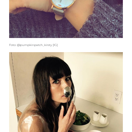
Foto: @pumpkinpatch_kirsty [IG]