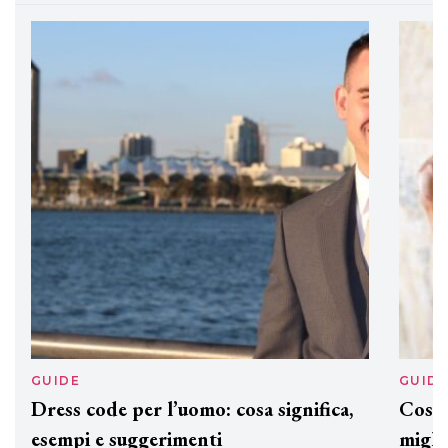
preziosi per un regalo adatto ad
ogni capello
GUIDE
GUID
Dress code per l’uomo: cosa significa,
Cos'è
esempi e suggerimenti
miglio