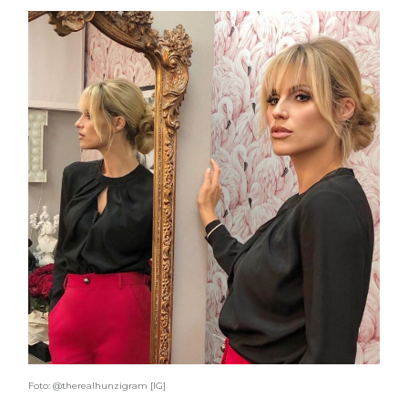
Foto: @therealhunzigram [IG]