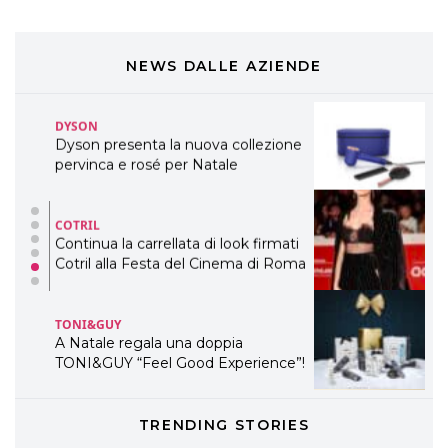
DYSON
Dyson presenta la nuova collezione
pervinca e rosé per Natale
NEWS DALLE AZIENDE
COTRIL
Continua la carrellata di look firmati
Cotril alla Festa del Cinema di Roma
TONI&GUY
A Natale regala una doppia
TONI&GUY “Feel Good Experience”!
TONI&GUY
LABEL.M lancia la sua innovativa ed
eco-sostenibile linea di prodotti
professionali
DAVINES
TRENDING STORIES
Davines presenta cofanetti beauty