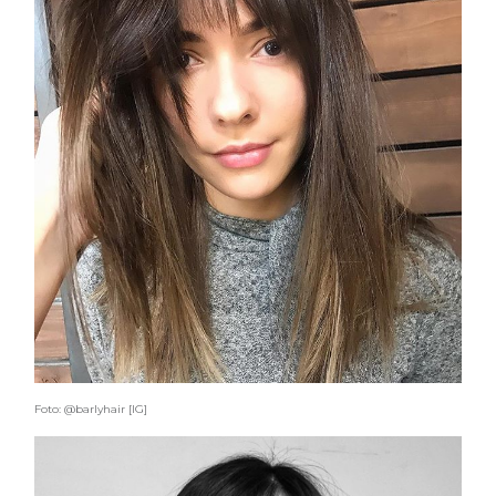
Foto: @barlyhair [IG]