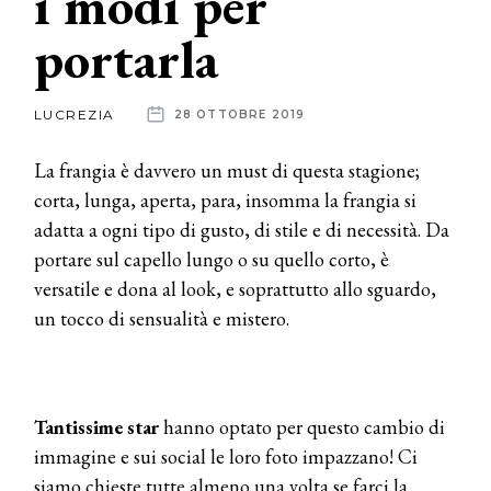
i modi per
portarla
News
dalle
LUCREZIA
28 OTTOBRE 2019
aziende
La frangia è davvero un must di questa stagione;
corta, lunga, aperta, para, insomma la frangia si
adatta a ogni tipo di gusto, di stile e di necessità. Da
portare sul capello lungo o su quello corto, è
versatile e dona al look, e soprattutto allo sguardo,
un tocco di sensualità e mistero.
Tantissime star
hanno optato per questo cambio di
immagine e sui social le loro foto impazzano! Ci
siamo chieste tutte almeno una volta se farci la