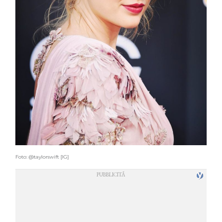
Foto: @taylorswift [IG]