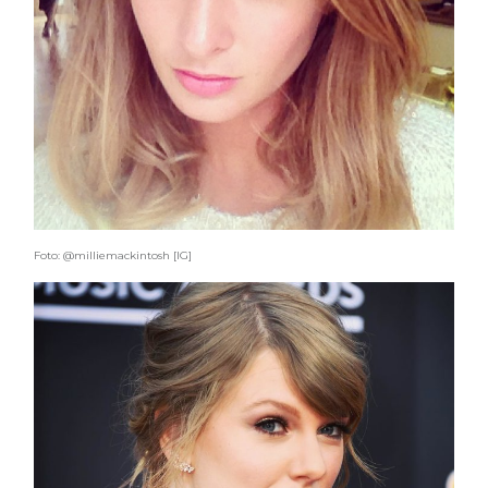
Foto: @milliemackintosh [IG]