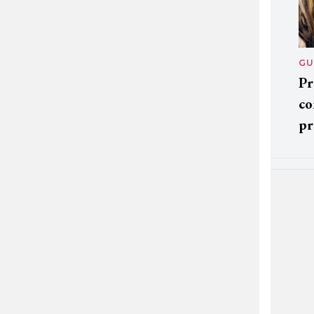
GU
Pr
co
pr