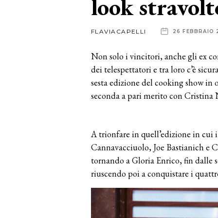
look stravolt
News
FLAVIACAPELLI
26 FEBBRAIO 
dalle
Non solo i vincitori, anche gli ex
aziende
dei telespettatori e tra loro c’è sic
sesta edizione del cooking show in ond
seconda a pari merito con Cristina 
A trionfare in quell’edizione in cui
Cannavacciuolo, Joe Bastianich e Ca
tornando a Gloria Enrico, fin dalle se
riuscendo poi a conquistare i quattr