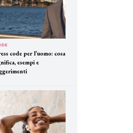
IDE
ess code per l’uomo: cosa
gnifica, esempi e
ggerimenti