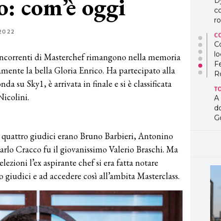
o: com’è oggi
D
co
ro
2022
C
Co
lo
 concorrenti di Masterchef rimangono nella memoria
F
uramente la bella Gloria Enrico. Ha partecipato alla
R
a su Sky1, è arrivata in finale e si è classificata
T
Nicolini.
A
d
G
T
 i quattro giudici erano Bruno Barbieri, Antonino
L
rlo Cracco fu il giovanissimo Valerio Braschi. Ma
in
lezioni l’ex aspirante chef si era fatta notare
so
pr
o giudici e ad accedere così all’ambita Masterclass.
D
D
co
pe
og