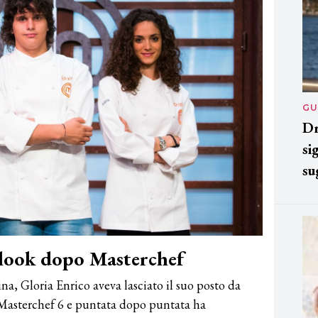
GU
Dr
si
su
 look dopo Masterchef
ina, Gloria Enrico aveva lasciato il suo posto da
i Masterchef 6 e puntata dopo puntata ha