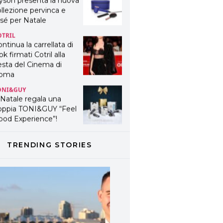
yson presenta la nuova
llezione pervinca e
sé per Natale
OTRIL
ntinua la carrellata di
ok firmati Cotril alla
esta del Cinema di
oma
ONI&GUY
 Natale regala una
oppia TONI&GUY “Feel
ood Experience”!
ONI&GUY
ABEL.M lancia la sua
TRENDING STORIES
novativa ed eco-
stenibile linea di
odotti professionali
AVINES
avines presenta
fanetti beauty preziosi
r un regalo adatto ad
ni capello