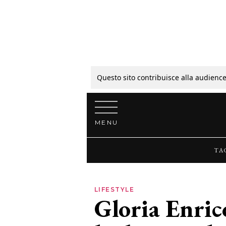
Tagli
Colori
Questo sito contribuisce alla audience
Vai al contenuto
Guide
MENU
Bellezza
TA
Lifestyle
LIFESTYLE
Gloria Enric
News