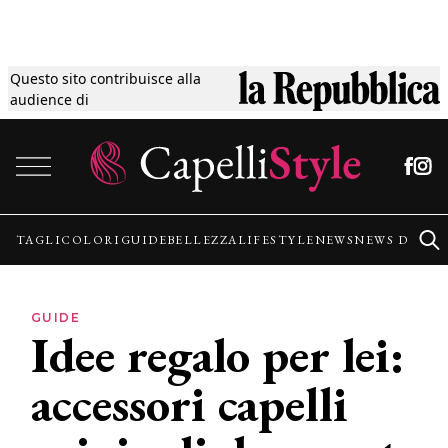
Questo sito contribuisce alla
Tagli
audience di
Vai al contenuto
Colori
Guide
TAGLI
COLORI
GUIDE
BELLEZZA
LIFESTYLE
NEWS
NEWS DALLE
Bellezza
GUIDE
Idee regalo per lei:
Lifestyle
accessori capelli
News