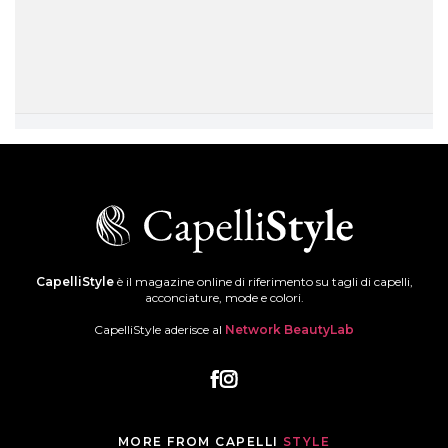
CapelliStyle
è il magazine online di riferimento su tagli di capelli,
acconciature, mode e colori.
CapelliStyle aderisce al
Network BeautyLab
MORE FROM CAPELLI
STYLE