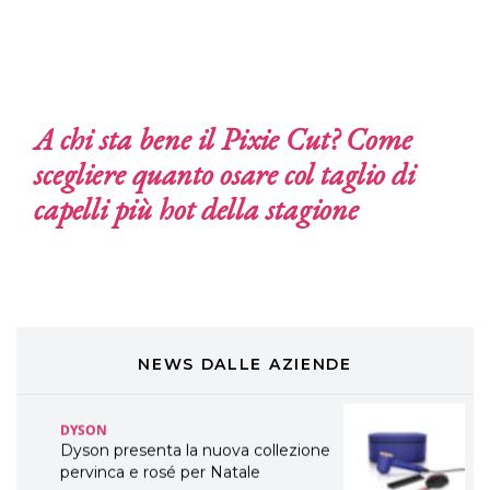
LABEL.M lancia la sua innovativa ed
eco-sostenibile linea di prodotti
professionali
DAVINES
Davines presenta cofanetti beauty
A chi sta bene il Pixie Cut? Come
preziosi per un regalo adatto ad
ogni capello
scegliere quanto osare col taglio di
COSMOPROF WORLDWIDE BOLOGNA
capelli più hot della stagione
Cosmprof Worldwide Bologna
presenta THE BEAUTY &
WELLNESS CONGRESS 2022: I
TEMI
DYSON
Dyson presenta la nuova collezione
NEWS DALLE AZIENDE
pervinca e rosé per Natale
COTRIL
Continua la carrellata di look firmati
Cotril alla Festa del Cinema di Roma