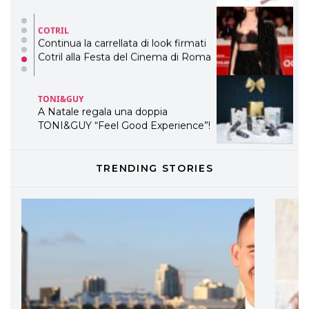
TONI&GUY
A Natale regala una doppia
TONI&GUY “Feel Good Experience”!
TONI&GUY
LABEL.M lancia la sua innovativa ed
eco-sostenibile linea di prodotti
professionali
DAVINES
TRENDING STORIES
Davines presenta cofanetti beauty
preziosi per un regalo adatto ad
ogni capello