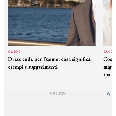
GUIDE
GUID
Dress code per l’uomo: cosa significa,
Cos'è
esempi e suggerimenti
miglio
tua c