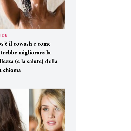
IDE
s'è il cowash e come
trebbe migliorare la
llezza (e la salute) della
a chioma