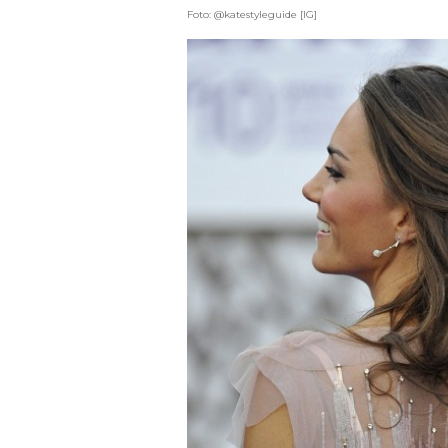
Foto: @katestyleguide [IG]