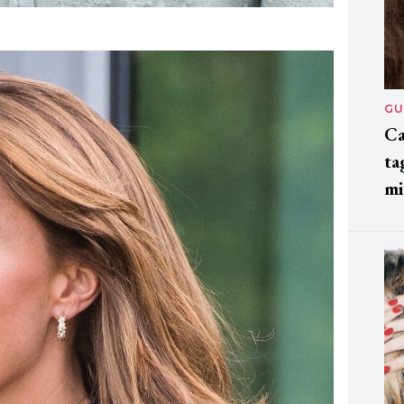
GU
Ca
ta
mi