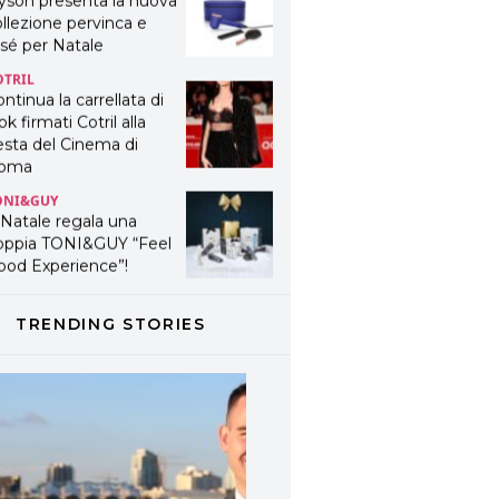
ok firmati Cotril alla
esta del Cinema di
oma
ONI&GUY
 Natale regala una
oppia TONI&GUY “Feel
ood Experience”!
ONI&GUY
ABEL.M lancia la sua
novativa ed eco-
stenibile linea di
odotti professionali
AVINES
avines presenta
TRENDING STORIES
fanetti beauty preziosi
r un regalo adatto ad
ni capello