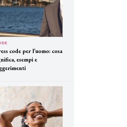
IDE
ess code per l’uomo: cosa
gnifica, esempi e
ggerimenti