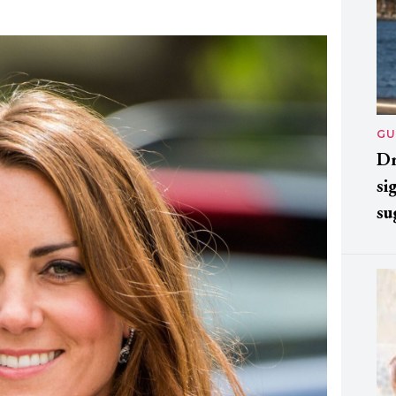
GU
Dr
si
su