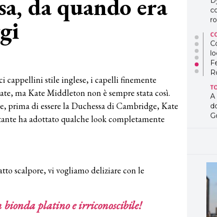
sa, da quando era
lo
F
gi
R
T
A
d
G
ci cappellini stile inglese, i capelli finemente
T
nate, ma Kate Middleton non è sempre stata così.
L
in
, prima di essere la Duchessa di Cambridge, Kate
so
 tante ha adottato qualche look completamente
pr
D
D
co
pe
og
tto scalpore, vi vogliamo deliziare con le
bionda platino e irriconoscibile!