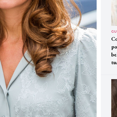
GU
Co
po
be
tu