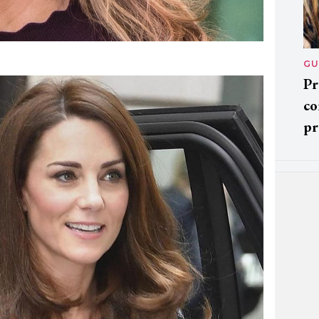
GU
Pr
co
pr