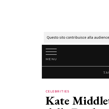
Tagli
Colori
Questo sito contribuisce alla audience
Vai al contenuto
Guide
MENU
Bellezza
TA
Lifestyle
CELEBRITIES
Kate Middlet
News