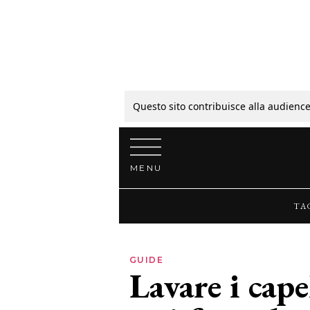
Tagli
Colori
Questo sito contribuisce alla audience
Vai al contenuto
Guide
MENU
Bellezza
TA
Lifestyle
GUIDE
Lavare i capel
News