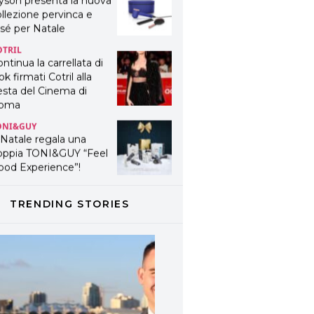
yson presenta la nuova
llezione pervinca e
sé per Natale
OTRIL
ntinua la carrellata di
ok firmati Cotril alla
esta del Cinema di
oma
ONI&GUY
 Natale regala una
oppia TONI&GUY “Feel
ood Experience”!
ONI&GUY
ABEL.M lancia la sua
TRENDING STORIES
novativa ed eco-
stenibile linea di
odotti professionali
AVINES
avines presenta
fanetti beauty preziosi
r un regalo adatto ad
ni capello