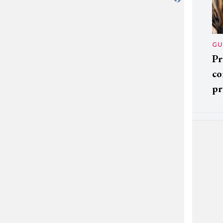
GU
Pr
co
pr