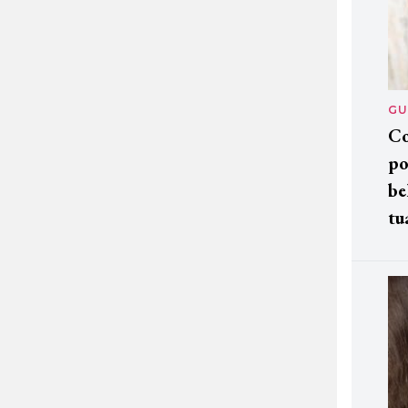
GU
Co
po
be
tu