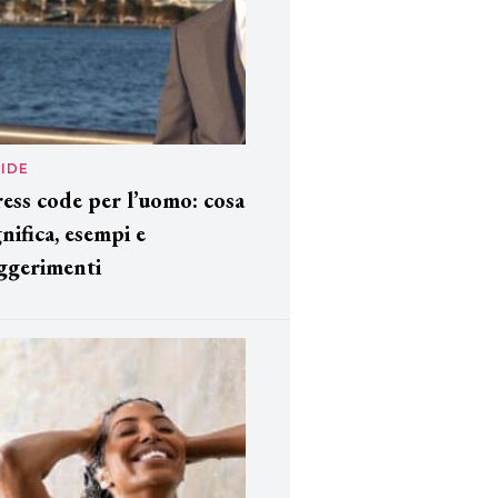
IDE
ess code per l’uomo: cosa
gnifica, esempi e
ggerimenti