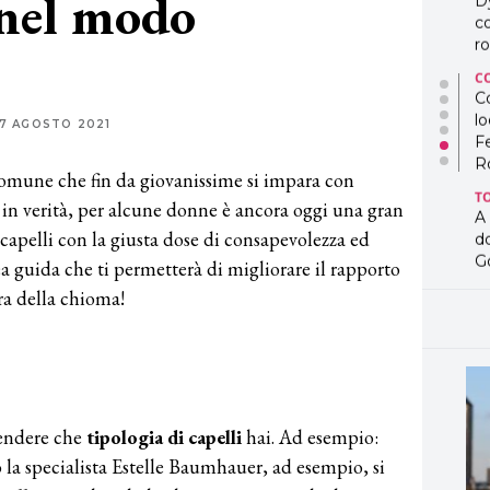
 nel modo
D
co
ro
C
Co
lo
7 AGOSTO 2021
F
R
omune che fin da giovanissime si impara con
T
 in verità, per alcune donne è ancora oggi una gran
A
 i capelli con la giusta dose di consapevolezza ed
d
G
a guida che ti permetterà di migliorare il rapporto
ra della chioma!
T
L
in
so
pr
D
D
rendere che
tipologia di capelli
hai. Ad esempio:
co
o la specialista Estelle Baumhauer, ad esempio, si
pe
og