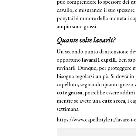
può comprendere lo spessore dei
ca
cavallo, e misurando il suo spessore
ponytail è minore della moneta i cap
ampio sono grossi.
Quante volte lavarli?
Un secondo punto di attenzione deve
opportuno
lavarsi i capelli
, ben sa
rovinarli. Dunque, per proteggere m
bisogna regolarsi un pò. Si dovrà in
capelluto, segnando quanto grasso 
cute grassa,
potrebbe essere addiritt
mentre se avete una
cute secca,
i ca
settimana.
https://www.capellistyle.it/lavare-i